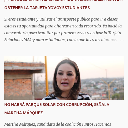
OBTENER LA TARJETA YOVOY ESTUDIANTES
Si eres estudiante y utilizas el transporte público para ir a clases,
esta es tu oportunidad para ahorrar en cada recorrido. Ya inició la
convocatoria para tramitar por primera vez o reactivar la Tarjeta
Soluciones YoVoy para estudiantes, con la que las y los alumnos
pagan solo el 50 por ciento de la tarifa del camión urbano. Este
programa beneficia a más de 20 mil estudiantes de primaria,
secundaria, bachillerato y universidad en Aguascalientes, quienes
pueden utilizar este descuento durante todo el año, lo cual
representa un importante apoyo para la economía de las familias.
La convocatoria permanecerá abierta durante los meses de agosto,
septiembre y octubre. El trámite se realiza de manera presencial
en las oficinas de la Agencia de Movilidad del Estado de
Aguascalientes (Amovea), ubicadas en el Complejo Tres Centurias,
NO HABRÁ PARQUE SOLAR CON CORRUPCIÓN, SEÑALA
de lunes a viernes, en un horario de 8:00 a 15:00 horas. Para
MARTHA MÁRQUEZ
realizar el trámite por primera vez se debe presentar acta de
nacimiento, CURP, identificación oficial...
Martha Márquez, candidata de la coalición Juntos Hacemos