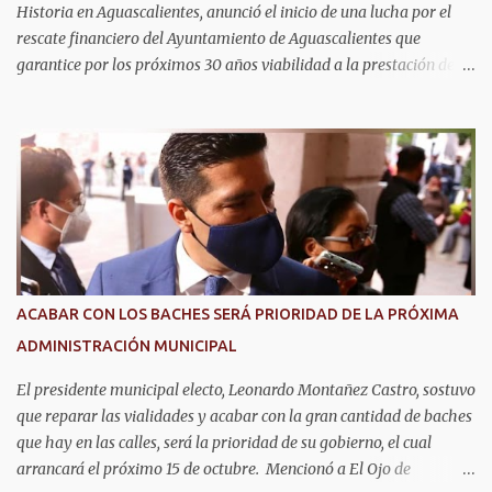
Historia en Aguascalientes, anunció el inicio de una lucha por el
rescate financiero del Ayuntamiento de Aguascalientes que
garantice por los próximos 30 años viabilidad a la prestación de
los servicios públicos como seguridad, agua, y pavimentos que
exige la ciudadanía. Informó que emprenderá las acciones
necesarias para la cancelación del proyecto de parque solar, como
se anunció en Baja California días atrás con la misma empresa que
se tiene el convenio en Aguascalientes. La candidata del Partido del
Trabajo y Partido Verde manifestó que analizará las estrategias
legales para frenar el endeudamiento con los recursos del
municipio. Advirtió que en caso de ser necesario acudirá con el
presidente de la república Andrés Manuel López Obrador, así como
ACABAR CON LOS BACHES SERÁ PRIORIDAD DE LA PRÓXIMA
el alcalde de Aguascalientes, Leonardo Montañez Castro, para
ADMINISTRACIÓN MUNICIPAL
construir un acuerdo para cancelar este proyecto por su
inviabilidad y serio riesgo de impactar negativamente la calidad
El presidente municipal electo, Leonardo Montañez Castro, sostuvo
d...
que reparar las vialidades y acabar con la gran cantidad de baches
que hay en las calles, será la prioridad de su gobierno, el cual
arrancará el próximo 15 de octubre. Mencionó a El Ojo de