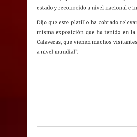
estado y reconocido a nivel nacional e i
Dijo que este platillo ha cobrado releva
misma exposición que ha tenido en la 
Calaveras, que vienen muchos visitantes
a nivel mundial”.
C
o
m
e