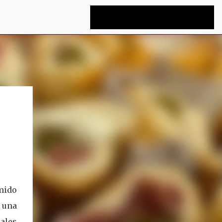
mido
 una
ales