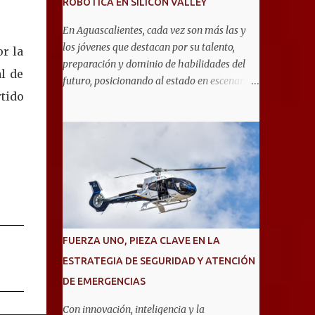
ROBÓTICA EN SILICON VALLEY
En Aguascalientes, cada vez son más las y
los jóvenes que destacan por su talento,
or la
preparación y dominio de habilidades del
l de
futuro, posicionando al estado en escenarios
rtido
internacionales. Muestra de ello es el equipo
de 19 estudiantes de la Escuela Secundaria
General No. 6, que clasificó a la competencia
internacional RoboRAVE 2026, a realizarse
en julio en Silicon Valley, California, donde
competirán con jóvenes de todo el mundo. Su
pase lo obtuvieron en RoboRAVE México
2025, en Puerto Vallarta, tras destacar por su
precisión, creatividad y habilidades en
FUERZA UNO, PIEZA CLAVE EN LA
programación, diseño de prototipos y
ESTRATEGIA DE SEGURIDAD Y ATENCIÓN
trabajo en equipo. Divididos en cinco
DE EMERGENCIAS
equipos, participarán en la categoría Fast
Bot, en la que robots diseñados por ellos
Con innovación, inteligencia y la