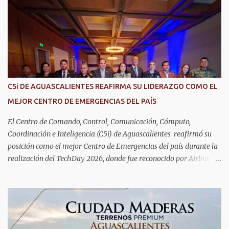
r
i
o
s
C5i DE AGUASCALIENTES REAFIRMA SU LIDERAZGO COMO EL
MEJOR CENTRO DE EMERGENCIAS DEL PAÍS
El Centro de Comando, Control, Comunicación, Cómputo,
Coordinación e Inteligencia (C5i) de Aguascalientes reafirmó su
posición como el mejor Centro de Emergencias del país durante la
realización del TechDay 2026, donde fue reconocido por Airbus
Public Safety and Security México por su liderazgo en la
implementación de tecnología e innovación aplicada a la
seguridad pública y la atención de emergencias. Este encuentro
reunió a autoridades, especialistas nacionales e internacionales y
representantes de instituciones de seguridad para intercambiar