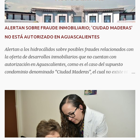
conocimientos y conocer las tendencias más avanzadas en la
materia. La titular del C5i, Michelle Olmos Álvarez, señaló que este
reconocimiento es resultado de la capacidad operativa, la
infraestructura tecnológica de vanguardia y los modelos
ALERTAN SOBRE FRAUDE INMOBILIARIO; 'CIUDAD MADERAS'
innovadores de coordinación institucional que distinguen al C5i de
NO ESTÁ AUTORIZADO EN AGUASCALIENTES
Aguascalientes, posicionándose como un referente nacional en
materia de atención de emergencias. "Bajo el liderazgo de la
Alertan a los hidrocálidos sobre posibles fraudes relacionados con
goberna...
la oferta de desarrollos inmobiliarios que no cuentan con
autorización en Aguascalientes, como es el caso del supuesto
condominio denominado “Ciudad Maderas”, el cual no existe ni
está autorizado dentro del municipio ni del estado, así lo señaló
Óscar Tristán Rodríguez Godoy, secretario de Desarrollo Urbano
Municipal. Explicó que dicho desarrollo corresponde a otro
estado, específicamente Jalisco, por lo que la promoción de
“terrenos en Aguascalientes” bajo ese nombre distorsiona la
información y puede inducir a error a las personas interesadas en
adquirir un inmueble. "Hay unos anuncios que anuncian
desarrollos que como Ciudad Maderas, ese desarrollo no está
autorizado ni existe en Aguascalientes, es en Jalisco, entonces luego