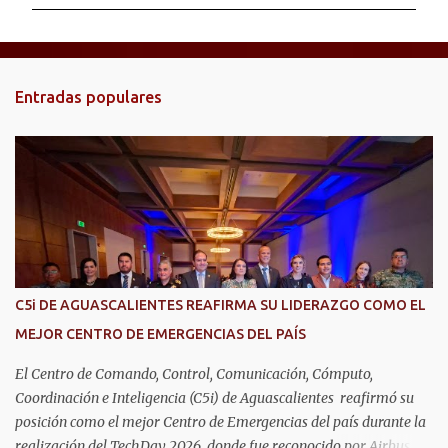
m
e
n
t
Entradas populares
a
r
i
o
s
C5i DE AGUASCALIENTES REAFIRMA SU LIDERAZGO COMO EL
MEJOR CENTRO DE EMERGENCIAS DEL PAÍS
El Centro de Comando, Control, Comunicación, Cómputo,
Coordinación e Inteligencia (C5i) de Aguascalientes reafirmó su
posición como el mejor Centro de Emergencias del país durante la
realización del TechDay 2026, donde fue reconocido por Airbus