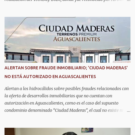
Public Safety and Security México por su liderazgo en la
implementación de tecnología e innovación aplicada a la
seguridad pública y la atención de emergencias. Este encuentro
reunió a autoridades, especialistas nacionales e internacionales y
representantes de instituciones de seguridad para intercambiar
conocimientos y conocer las tendencias más avanzadas en la
materia. La titular del C5i, Michelle Olmos Álvarez, señaló que este
reconocimiento es resultado de la capacidad operativa, la
infraestructura tecnológica de vanguardia y los modelos
ALERTAN SOBRE FRAUDE INMOBILIARIO; 'CIUDAD MADERAS'
innovadores de coordinación institucional que distinguen al C5i de
NO ESTÁ AUTORIZADO EN AGUASCALIENTES
Aguascalientes, posicionándose como un referente nacional en
materia de atención de emergencias. "Bajo el liderazgo de la
Alertan a los hidrocálidos sobre posibles fraudes relacionados con
goberna...
la oferta de desarrollos inmobiliarios que no cuentan con
autorización en Aguascalientes, como es el caso del supuesto
condominio denominado “Ciudad Maderas”, el cual no existe ni
está autorizado dentro del municipio ni del estado, así lo señaló
Óscar Tristán Rodríguez Godoy, secretario de Desarrollo Urbano
Municipal. Explicó que dicho desarrollo corresponde a otro