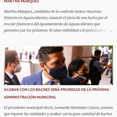
MARTHA MÁRQUEZ
realizar el trámite por primera vez se debe presentar acta de
nacimiento, CURP, identificación oficial...
Martha Márquez, candidata de la coalición Juntos Hacemos
Historia en Aguascalientes, anunció el inicio de una lucha por el
rescate financiero del Ayuntamiento de Aguascalientes que
garantice por los próximos 30 años viabilidad a la prestación de
los servicios públicos como seguridad, agua, y pavimentos que
exige la ciudadanía. Informó que emprenderá las acciones
necesarias para la cancelación del proyecto de parque solar, como
se anunció en Baja California días atrás con la misma empresa que
se tiene el convenio en Aguascalientes. La candidata del Partido del
Trabajo y Partido Verde manifestó que analizará las estrategias
legales para frenar el endeudamiento con los recursos del
municipio. Advirtió que en caso de ser necesario acudirá con el
presidente de la república Andrés Manuel López Obrador, así como
ACABAR CON LOS BACHES SERÁ PRIORIDAD DE LA PRÓXIMA
el alcalde de Aguascalientes, Leonardo Montañez Castro, para
ADMINISTRACIÓN MUNICIPAL
construir un acuerdo para cancelar este proyecto por su
inviabilidad y serio riesgo de impactar negativamente la calidad
El presidente municipal electo, Leonardo Montañez Castro, sostuvo
d...
que reparar las vialidades y acabar con la gran cantidad de baches