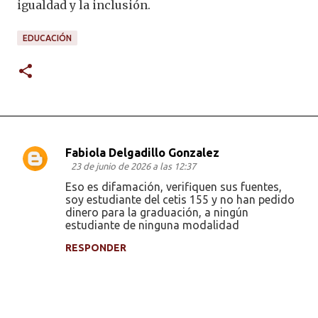
igualdad y la inclusión.
EDUCACIÓN
Fabiola Delgadillo Gonzalez
C
23 de junio de 2026 a las 12:37
o
Eso es difamación, verifiquen sus fuentes,
soy estudiante del cetis 155 y no han pedido
m
dinero para la graduación, a ningún
e
estudiante de ninguna modalidad
n
RESPONDER
t
a
r