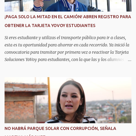
e
n
t
¡PAGA SOLO LA MITAD EN EL CAMIÓN! ABREN REGISTRO PARA
a
r
OBTENER LA TARJETA YOVOY ESTUDIANTES
i
o
Si eres estudiante y utilizas el transporte público para ir a clases,
esta es tu oportunidad para ahorrar en cada recorrido. Ya inició la
convocatoria para tramitar por primera vez o reactivar la Tarjeta
Soluciones YoVoy para estudiantes, con la que las y los alumnos
pagan solo el 50 por ciento de la tarifa del camión urbano. Este
programa beneficia a más de 20 mil estudiantes de primaria,
secundaria, bachillerato y universidad en Aguascalientes, quienes
pueden utilizar este descuento durante todo el año, lo cual
representa un importante apoyo para la economía de las familias.
La convocatoria permanecerá abierta durante los meses de agosto,
septiembre y octubre. El trámite se realiza de manera presencial
en las oficinas de la Agencia de Movilidad del Estado de
Aguascalientes (Amovea), ubicadas en el Complejo Tres Centurias,
NO HABRÁ PARQUE SOLAR CON CORRUPCIÓN, SEÑALA
de lunes a viernes, en un horario de 8:00 a 15:00 horas. Para