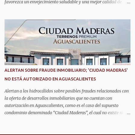
favorezca un envejecimiento saludable y una mejor calidad de
vida. Aurora Jiménez Esquivel, primera voluntaria y presidenta del
DIF Estatal, informó que la consulta de geriatría se enfoca
fundamentalmente en la prevención, el diagnóstico y tratamiento
de las enfermedades más comunes en las personas mayores de 60
años, como diabetes, hipertensión, deterioro cognitivo y
alzhéimer, entre otros padecimientos. "Nuestros adultos mayores
son el corazón de muchas familias y merecen todo nuestro respeto,
cuidado y reconocimiento; por eso, en el DIF Estatal impulsamos
servicios que les ayuden a cuidar su salud y a vivir esta etapa con
ALERTAN SOBRE FRAUDE INMOBILIARIO; 'CIUDAD MADERAS'
la atención y el acompañamiento que necesitan", señaló la
NO ESTÁ AUTORIZADO EN AGUASCALIENTES
presidenta del DIF Estatal. Para acceder al servicio, las y los
interesados deben acudir a la Dirección de Servi...
Alertan a los hidrocálidos sobre posibles fraudes relacionados con
la oferta de desarrollos inmobiliarios que no cuentan con
autorización en Aguascalientes, como es el caso del supuesto
condominio denominado “Ciudad Maderas”, el cual no existe ni
está autorizado dentro del municipio ni del estado, así lo señaló
Óscar Tristán Rodríguez Godoy, secretario de Desarrollo Urbano
Municipal. Explicó que dicho desarrollo corresponde a otro