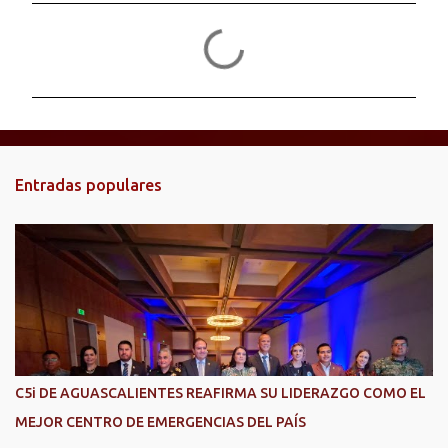
C
o
m
e
n
t
Entradas populares
a
r
i
o
s
C5i DE AGUASCALIENTES REAFIRMA SU LIDERAZGO COMO EL
MEJOR CENTRO DE EMERGENCIAS DEL PAÍS