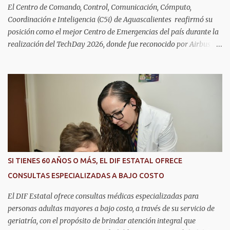
El Centro de Comando, Control, Comunicación, Cómputo,
Coordinación e Inteligencia (C5i) de Aguascalientes reafirmó su
posición como el mejor Centro de Emergencias del país durante la
realización del TechDay 2026, donde fue reconocido por Airbus
Public Safety and Security México por su liderazgo en la
implementación de tecnología e innovación aplicada a la
seguridad pública y la atención de emergencias. Este encuentro
reunió a autoridades, especialistas nacionales e internacionales y
representantes de instituciones de seguridad para intercambiar
conocimientos y conocer las tendencias más avanzadas en la
materia. La titular del C5i, Michelle Olmos Álvarez, señaló que este
reconocimiento es resultado de la capacidad operativa, la
infraestructura tecnológica de vanguardia y los modelos
SI TIENES 60 AÑOS O MÁS, EL DIF ESTATAL OFRECE
innovadores de coordinación institucional que distinguen al C5i de
CONSULTAS ESPECIALIZADAS A BAJO COSTO
Aguascalientes, posicionándose como un referente nacional en
materia de atención de emergencias. "Bajo el liderazgo de la
El DIF Estatal ofrece consultas médicas especializadas para
goberna...
personas adultas mayores a bajo costo, a través de su servicio de
geriatría, con el propósito de brindar atención integral que