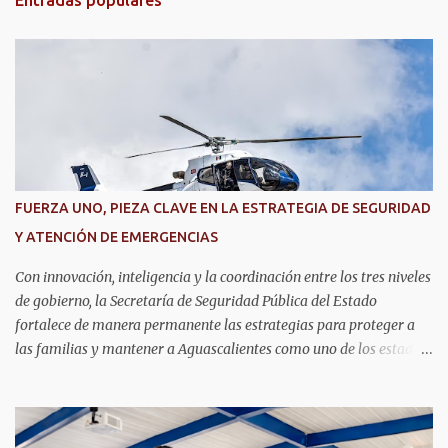
Entradas populares
a
r
i
o
s
FUERZA UNO, PIEZA CLAVE EN LA ESTRATEGIA DE SEGURIDAD
Y ATENCIÓN DE EMERGENCIAS
Con innovación, inteligencia y la coordinación entre los tres niveles
de gobierno, la Secretaría de Seguridad Pública del Estado
fortalece de manera permanente las estrategias para proteger a
las familias y mantener a Aguascalientes como uno de los estados
más seguros del país. Como parte de las estrategias, el helicóptero
Fuerza Uno es un recurso fundamental para ampliar la vigilancia
aérea, brindar apoyo táctico a los operativos de seguridad,
realizar traslados aeromédicos y participar en el transporte de