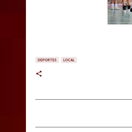
DEPORTES
LOCAL
C
o
m