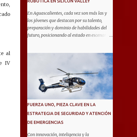
ROBÓTICA EN SILICON VALLEY
nto,
En Aguascalientes, cada vez son más las y
icado
los jóvenes que destacan por su talento,
preparación y dominio de habilidades del
futuro, posicionando al estado en escenarios
internacionales. Muestra de ello es el equipo
de 19 estudiantes de la Escuela Secundaria
e al
General No. 6, que clasificó a la competencia
e IV
internacional RoboRAVE 2026, a realizarse
en julio en Silicon Valley, California, donde
competirán con jóvenes de todo el mundo. Su
pase lo obtuvieron en RoboRAVE México
2025, en Puerto Vallarta, tras destacar por su
precisión, creatividad y habilidades en
FUERZA UNO, PIEZA CLAVE EN LA
programación, diseño de prototipos y
ESTRATEGIA DE SEGURIDAD Y ATENCIÓN
trabajo en equipo. Divididos en cinco
DE EMERGENCIAS
equipos, participarán en la categoría Fast
Bot, en la que robots diseñados por ellos
Con innovación, inteligencia y la