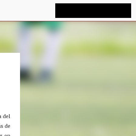
a del
ás de
r en