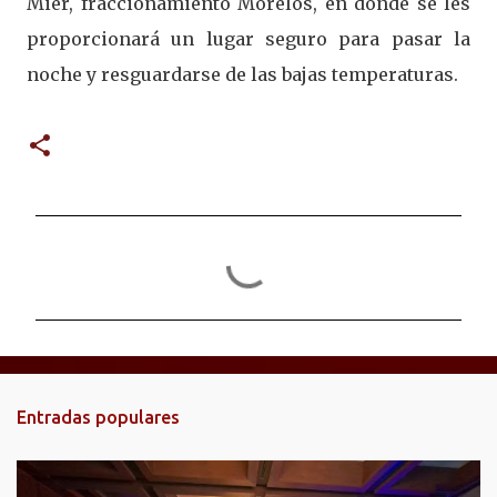
Mier, fraccionamiento Morelos, en donde se les
proporcionará un lugar seguro para pasar la
noche y resguardarse de las bajas temperaturas.
C
o
m
e
n
t
Entradas populares
a
r