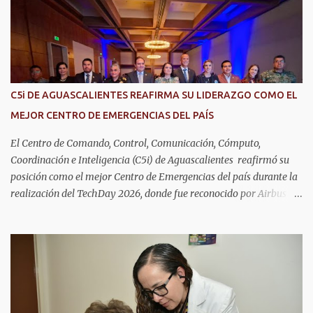
i
o
s
C5i DE AGUASCALIENTES REAFIRMA SU LIDERAZGO COMO EL
MEJOR CENTRO DE EMERGENCIAS DEL PAÍS
El Centro de Comando, Control, Comunicación, Cómputo,
Coordinación e Inteligencia (C5i) de Aguascalientes reafirmó su
posición como el mejor Centro de Emergencias del país durante la
realización del TechDay 2026, donde fue reconocido por Airbus
Public Safety and Security México por su liderazgo en la
implementación de tecnología e innovación aplicada a la
seguridad pública y la atención de emergencias. Este encuentro
reunió a autoridades, especialistas nacionales e internacionales y
representantes de instituciones de seguridad para intercambiar
conocimientos y conocer las tendencias más avanzadas en la
materia. La titular del C5i, Michelle Olmos Álvarez, señaló que este