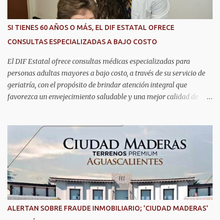
reconocimiento es resultado de la capacidad operativa, la
infraestructura tecnológica de vanguardia y los modelos
SI TIENES 60 AÑOS O MÁS, EL DIF ESTATAL OFRECE
innovadores de coordinación institucional que distinguen al C5i de
CONSULTAS ESPECIALIZADAS A BAJO COSTO
Aguascalientes, posicionándose como un referente nacional en
materia de atención de emergencias. "Bajo el liderazgo de la
El DIF Estatal ofrece consultas médicas especializadas para
goberna...
personas adultas mayores a bajo costo, a través de su servicio de
geriatría, con el propósito de brindar atención integral que
favorezca un envejecimiento saludable y una mejor calidad de
vida. Aurora Jiménez Esquivel, primera voluntaria y presidenta del
DIF Estatal, informó que la consulta de geriatría se enfoca
fundamentalmente en la prevención, el diagnóstico y tratamiento
de las enfermedades más comunes en las personas mayores de 60
años, como diabetes, hipertensión, deterioro cognitivo y
alzhéimer, entre otros padecimientos. "Nuestros adultos mayores
son el corazón de muchas familias y merecen todo nuestro respeto,
cuidado y reconocimiento; por eso, en el DIF Estatal impulsamos
servicios que les ayuden a cuidar su salud y a vivir esta etapa con
ALERTAN SOBRE FRAUDE INMOBILIARIO; 'CIUDAD MADERAS'
la atención y el acompañamiento que necesitan", señaló la