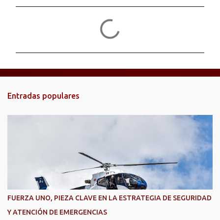
C
o
m
e
n
t
Entradas populares
a
r
i
o
s
FUERZA UNO, PIEZA CLAVE EN LA ESTRATEGIA DE SEGURIDAD
Y ATENCIÓN DE EMERGENCIAS