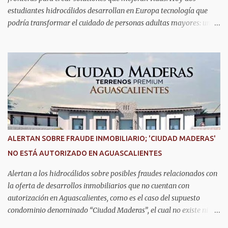
estudiantes hidrocálidos desarrollan en Europa tecnología que
podría transformar el cuidado de personas adultas mayores: una
casa inteligente capaz de detectar movimientos, prevenir riesgos y
mantener unidas a las familias. Se trata de Anahí Varela Valdivia
y Ernesto González Gómez, estudiantes de la Universidad
Politécnica de Aguascalientes (UPA), quienes actualmente realizan
una estancia académica en la Universidad de Alcalá, en España,
donde participan en un proyecto de innovación tecnológica con
impacto social. Ahí, trabajan en el desarrollo de un sistema que
combina sensores, comunicación inalámbrica y aplicaciones
digitales para monitorear la actividad dentro del hogar, con el
ALERTAN SOBRE FRAUDE INMOBILIARIO; 'CIUDAD MADERAS'
objetivo de acompañar la vida cotidiana de adultos mayores sin
NO ESTÁ AUTORIZADO EN AGUASCALIENTES
invadir su privacidad. Mientras Ernesto desarrolla la parte
electrónica que permite captar la información dentro de...
Alertan a los hidrocálidos sobre posibles fraudes relacionados con
la oferta de desarrollos inmobiliarios que no cuentan con
autorización en Aguascalientes, como es el caso del supuesto
condominio denominado “Ciudad Maderas”, el cual no existe ni
está autorizado dentro del municipio ni del estado, así lo señaló