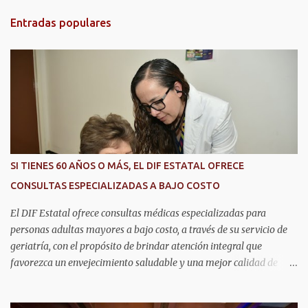
t
Entradas populares
a
r
i
o
s
SI TIENES 60 AÑOS O MÁS, EL DIF ESTATAL OFRECE
CONSULTAS ESPECIALIZADAS A BAJO COSTO
El DIF Estatal ofrece consultas médicas especializadas para
personas adultas mayores a bajo costo, a través de su servicio de
geriatría, con el propósito de brindar atención integral que
favorezca un envejecimiento saludable y una mejor calidad de
vida. Aurora Jiménez Esquivel, primera voluntaria y presidenta del
DIF Estatal, informó que la consulta de geriatría se enfoca