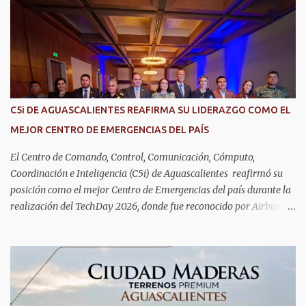
fundamentalmente en la prevención, el diagnóstico y tratamiento
de las enfermedades más comunes en las personas mayores de 60
años, como diabetes, hipertensión, deterioro cognitivo y
alzhéimer, entre otros padecimientos. "Nuestros adultos mayores
son el corazón de muchas familias y merecen todo nuestro respeto,
cuidado y reconocimiento; por eso, en el DIF Estatal impulsamos
servicios que les ayuden a cuidar su salud y a vivir esta etapa con
C5i DE AGUASCALIENTES REAFIRMA SU LIDERAZGO COMO EL
la atención y el acompañamiento que necesitan", señaló la
MEJOR CENTRO DE EMERGENCIAS DEL PAÍS
presidenta del DIF Estatal. Para acceder al servicio, las y los
interesados deben acudir a la Dirección de Servi...
El Centro de Comando, Control, Comunicación, Cómputo,
Coordinación e Inteligencia (C5i) de Aguascalientes reafirmó su
posición como el mejor Centro de Emergencias del país durante la
realización del TechDay 2026, donde fue reconocido por Airbus
Public Safety and Security México por su liderazgo en la
implementación de tecnología e innovación aplicada a la
seguridad pública y la atención de emergencias. Este encuentro
reunió a autoridades, especialistas nacionales e internacionales y
representantes de instituciones de seguridad para intercambiar
conocimientos y conocer las tendencias más avanzadas en la