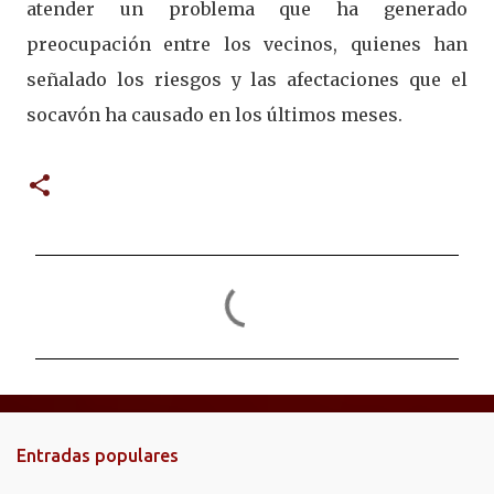
atender un problema que ha generado
preocupación entre los vecinos, quienes han
señalado los riesgos y las afectaciones que el
socavón ha causado en los últimos meses.
C
o
m
e
n
t
Entradas populares
a