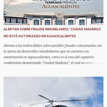
precisión, creatividad y habilidades en programación, diseño de
prototipos y trabajo en equipo. Divididos en cinco equipos,
participarán en la categoría Fast Bot, en la que robots diseñados
por ellos mismos deberán recorrer una pista siguiendo una línea
con la mayor velocidad y exactitud. Este logro refleja cómo en
ALERTAN SOBRE FRAUDE INMOBILIARIO; 'CIUDAD MADERAS'
Aguascalientes se impulsa el desarrollo de nuevas competencias,
NO ESTÁ AUTORIZADO EN AGUASCALIENTES
formando generaciones capaces de innovar y competir al más alto
nivel global.
Alertan a los hidrocálidos sobre posibles fraudes relacionados con
la oferta de desarrollos inmobiliarios que no cuentan con
autorización en Aguascalientes, como es el caso del supuesto
condominio denominado “Ciudad Maderas”, el cual no existe ni
está autorizado dentro del municipio ni del estado, así lo señaló
Óscar Tristán Rodríguez Godoy, secretario de Desarrollo Urbano
Municipal. Explicó que dicho desarrollo corresponde a otro
estado, específicamente Jalisco, por lo que la promoción de
“terrenos en Aguascalientes” bajo ese nombre distorsiona la
información y puede inducir a error a las personas interesadas en
adquirir un inmueble. "Hay unos anuncios que anuncian