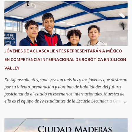
r
i
o
s
JÓVENES DE AGUASCALIENTES REPRESENTARÁN A MÉXICO
EN COMPETENCIA INTERNACIONAL DE ROBÓTICA EN SILICON
VALLEY
En Aguascalientes, cada vez son más las y los jóvenes que destacan
por su talento, preparación y dominio de habilidades del futuro,
posicionando al estado en escenarios internacionales. Muestra de
ello es el equipo de 19 estudiantes de la Escuela Secundaria General
No. 6, que clasificó a la competencia internacional RoboRAVE
2026, a realizarse en julio en Silicon Valley, California, donde
competirán con jóvenes de todo el mundo. Su pase lo obtuvieron en
RoboRAVE México 2025, en Puerto Vallarta, tras destacar por su