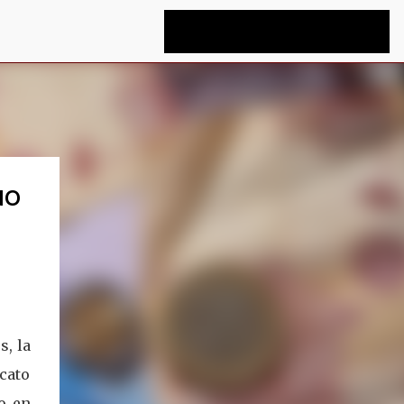
NO
, la
cato
o en