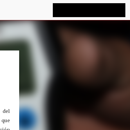
 del
 que
ción