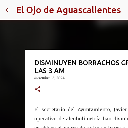
El Ojo de Aguascalientes
DISMINUYEN BORRACHOS GRA
LAS 3 AM
diciembre 18, 2024
El secretario del Ayuntamiento, Javie
operativo de alcoholimetría han dismi
establece el cierre de antros y bares 