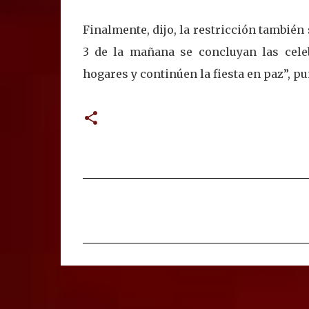
Finalmente, dijo, la restricción también
3 de la mañana se concluyan las cele
hogares y continúen la fiesta en paz”, pu
C
o
m
e
n
t