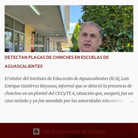
mantener unidas a las familias. Se trata de Anahí Varela Valdivia
y Ernesto González Gómez, estudiantes de la Universidad
Politécnica de Aguascalientes (UPA), quienes actualmente realizan
una estancia académica en la Universidad de Alcalá, en España,
donde participan en un proyecto de innovación tecnológica con
impacto social. Ahí, trabajan en el desarrollo de un sistema que
combina sensores, comunicación inalámbrica y aplicaciones
digitales para monitorear la actividad dentro del hogar, con el
DETECTAN PLAGAS DE CHINCHES EN ESCUELAS DE
objetivo de acompañar la vida cotidiana de adultos mayores sin
AGUASCALIENTES
invadir su privacidad. Mientras Ernesto desarrolla la parte
electrónica que permite captar la información dentro de...
El titular del Instituto de Educación de Aguascalientes (IEA), Luis
Enrique Gutiérrez Reynoso, informó que se detectó la presencia de
chinches en un plantel del CECyTEA, situación que, aseguró, fue un
caso aislado y ya fue atendido por las autoridades educativas.
Explicó que, tras el reporte, se realizaron trabajos de fumigación
intensiva dentro del plantel desde la semana pasada, ya que la
proliferación de la plaga presuntamente se originó por materiales
almacenados en el lugar, aunado a las altas temperaturas que se
Con la tecnología de Blogger
han registrado. "Desde la semana pasada y esta semana se realizó