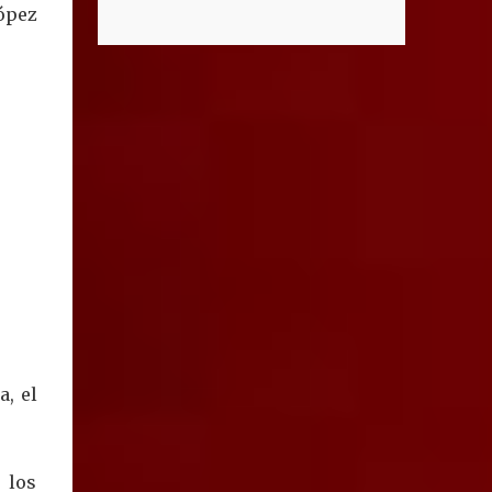
el caso del supuesto condominio
ópez
que distinguen al C5i de Aguascalientes,
denominado “Ciudad Maderas”, el cual no
posicionándose como un referente nacional
existe ni está autorizado dentro del
en materia de atención de emergencias.
municipio ni del estado, así lo señaló Óscar
"Bajo el liderazgo de la goberna...
Tristán Rodríguez Godoy, secretario de
Desarrollo Urbano Municipal. Explicó que
dicho desarrollo corresponde a otro estado,
específicamente Jalisco, por lo que la
promoción de “terrenos en Aguascalientes”
bajo ese nombre distorsiona la información
y puede inducir a error a las personas
interesadas en adquirir un inmueble. "Hay
unos anuncios que anuncian desarrollos que
como Ciudad Maderas, ese desarrollo no
está autorizado ni existe en Aguascalientes,
a, el
es en Jalisco, entonces luego se distorsiona la
información, ‘terrenos en Aguascalientes’,
no, aquí no hay ningún desarrollo
 los
autorizado con ese nombre y tengo