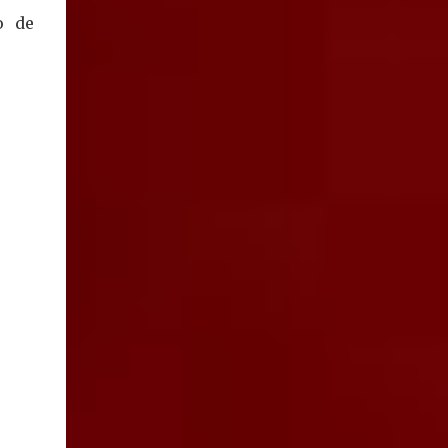
entendido que está en Jalisco", dijo. En este
o de
sen...