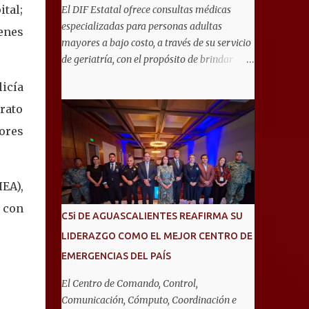
ital;
El DIF Estatal ofrece consultas médicas
especializadas para personas adultas
enes
mayores a bajo costo, a través de su servicio
de geriatría, con el propósito de brindar
atención integral que favorezca un
icía
envejecimiento saludable y una mejor
erato
calidad de vida. Aurora Jiménez Esquivel,
primera voluntaria y presidenta del DIF
ores
Estatal, informó que la consulta de geriatría
se enfoca fundamentalmente en la
prevención, el diagnóstico y tratamiento de
EA),
las enfermedades más comunes en las
 con
personas mayores de 60 años, como
C5i DE AGUASCALIENTES REAFIRMA SU
diabetes, hipertensión, deterioro cognitivo y
LIDERAZGO COMO EL MEJOR CENTRO DE
alzhéimer, entre otros padecimientos.
EMERGENCIAS DEL PAÍS
"Nuestros adultos mayores son el corazón
de muchas familias y merecen todo nuestro
El Centro de Comando, Control,
respeto, cuidado y reconocimiento; por eso,
Comunicación, Cómputo, Coordinación e
en el DIF Estatal impulsamos servicios que