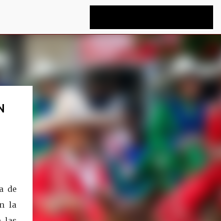
N
a de
n la
 las