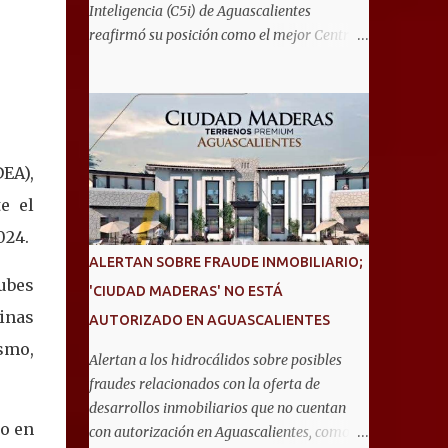
Inteligencia (C5i) de Aguascalientes
les ayuden a cuidar su salud y a vivir esta
reafirmó su posición como el mejor Centro
etapa con la atención y el acompañamiento
de Emergencias del país durante la
que necesitan", señaló la presidenta del DIF
realización del TechDay 2026, donde fue
Estatal. Para acceder al servicio, las y los
reconocido por Airbus Public Safety and
interesados deben acudir a la Dirección de
Security México por su liderazgo en la
Servi...
implementación de tecnología e innovación
DEA),
aplicada a la seguridad pública y la atención
de emergencias. Este encuentro reunió a
e el
autoridades, especialistas nacionales e
024.
internacionales y representantes de
ALERTAN SOBRE FRAUDE INMOBILIARIO;
instituciones de seguridad para
lubes
'CIUDAD MADERAS' NO ESTÁ
intercambiar conocimientos y conocer las
linas
AUTORIZADO EN AGUASCALIENTES
tendencias más avanzadas en la materia. La
titular del C5i, Michelle Olmos Álvarez,
ismo,
Alertan a los hidrocálidos sobre posibles
señaló que este reconocimiento es resultado
fraudes relacionados con la oferta de
de la capacidad operativa, la infraestructura
desarrollos inmobiliarios que no cuentan
tecnológica de vanguardia y los modelos
io en
con autorización en Aguascalientes, como es
innovadores de coordinación institucional