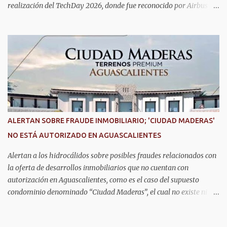
realización del TechDay 2026, donde fue reconocido por Airbus
Public Safety and Security México por su liderazgo en la
implementación de tecnología e innovación aplicada a la
seguridad pública y la atención de emergencias. Este encuentro
reunió a autoridades, especialistas nacionales e internacionales y
representantes de instituciones de seguridad para intercambiar
conocimientos y conocer las tendencias más avanzadas en la
materia. La titular del C5i, Michelle Olmos Álvarez, señaló que este
reconocimiento es resultado de la capacidad operativa, la
infraestructura tecnológica de vanguardia y los modelos
ALERTAN SOBRE FRAUDE INMOBILIARIO; 'CIUDAD MADERAS'
innovadores de coordinación institucional que distinguen al C5i de
NO ESTÁ AUTORIZADO EN AGUASCALIENTES
Aguascalientes, posicionándose como un referente nacional en
materia de atención de emergencias. "Bajo el liderazgo de la
Alertan a los hidrocálidos sobre posibles fraudes relacionados con
goberna...
la oferta de desarrollos inmobiliarios que no cuentan con
autorización en Aguascalientes, como es el caso del supuesto
condominio denominado “Ciudad Maderas”, el cual no existe ni
está autorizado dentro del municipio ni del estado, así lo señaló
Óscar Tristán Rodríguez Godoy, secretario de Desarrollo Urbano