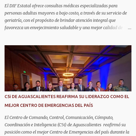
El DIF Estatal ofrece consultas médicas especializadas para
personas adultas mayores a bajo costo, a través de su servicio de
geriatría, con el propósito de brindar atención integral que
favorezca un envejecimiento saludable y una mejor calidad de
vida. Aurora Jiménez Esquivel, primera voluntaria y presidenta del
DIF Estatal, informó que la consulta de geriatría se enfoca
fundamentalmente en la prevención, el diagnóstico y tratamiento
de las enfermedades más comunes en las personas mayores de 60
años, como diabetes, hipertensión, deterioro cognitivo y
alzhéimer, entre otros padecimientos. "Nuestros adultos mayores
son el corazón de muchas familias y merecen todo nuestro respeto,
cuidado y reconocimiento; por eso, en el DIF Estatal impulsamos
servicios que les ayuden a cuidar su salud y a vivir esta etapa con
C5i DE AGUASCALIENTES REAFIRMA SU LIDERAZGO COMO EL
la atención y el acompañamiento que necesitan", señaló la
MEJOR CENTRO DE EMERGENCIAS DEL PAÍS
presidenta del DIF Estatal. Para acceder al servicio, las y los
interesados deben acudir a la Dirección de Servi...
El Centro de Comando, Control, Comunicación, Cómputo,
Coordinación e Inteligencia (C5i) de Aguascalientes reafirmó su
posición como el mejor Centro de Emergencias del país durante la