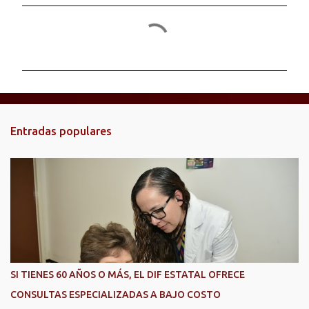
C
o
m
e
n
t
Entradas populares
a
r
i
o
s
SI TIENES 60 AÑOS O MÁS, EL DIF ESTATAL OFRECE
CONSULTAS ESPECIALIZADAS A BAJO COSTO