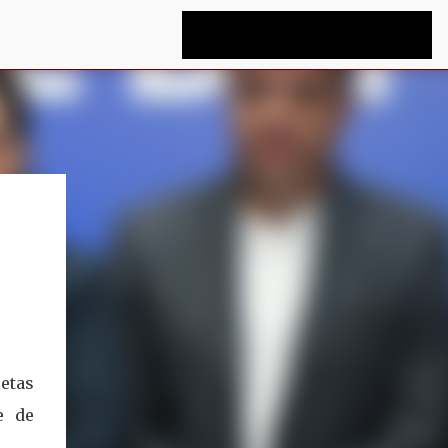
letas
e de