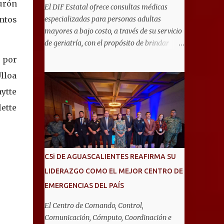
urón
El DIF Estatal ofrece consultas médicas
ntos
especializadas para personas adultas
mayores a bajo costo, a través de su servicio
de geriatría, con el propósito de brindar
atención integral que favorezca un
 por
envejecimiento saludable y una mejor
lloa
calidad de vida. Aurora Jiménez Esquivel,
ytte
primera voluntaria y presidenta del DIF
Estatal, informó que la consulta de geriatría
ette
se enfoca fundamentalmente en la
prevención, el diagnóstico y tratamiento de
las enfermedades más comunes en las
personas mayores de 60 años, como
C5i DE AGUASCALIENTES REAFIRMA SU
diabetes, hipertensión, deterioro cognitivo y
LIDERAZGO COMO EL MEJOR CENTRO DE
alzhéimer, entre otros padecimientos.
EMERGENCIAS DEL PAÍS
"Nuestros adultos mayores son el corazón
de muchas familias y merecen todo nuestro
El Centro de Comando, Control,
respeto, cuidado y reconocimiento; por eso,
Comunicación, Cómputo, Coordinación e
en el DIF Estatal impulsamos servicios que