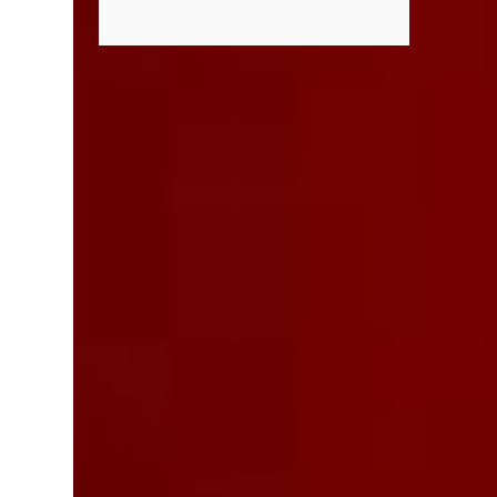
el caso del supuesto condominio
que distinguen al C5i de Aguascalientes,
denominado “Ciudad Maderas”, el cual no
posicionándose como un referente nacional
existe ni está autorizado dentro del
en materia de atención de emergencias.
municipio ni del estado, así lo señaló Óscar
"Bajo el liderazgo de la goberna...
Tristán Rodríguez Godoy, secretario de
Desarrollo Urbano Municipal. Explicó que
dicho desarrollo corresponde a otro estado,
específicamente Jalisco, por lo que la
promoción de “terrenos en Aguascalientes”
bajo ese nombre distorsiona la información
y puede inducir a error a las personas
interesadas en adquirir un inmueble. "Hay
unos anuncios que anuncian desarrollos que
como Ciudad Maderas, ese desarrollo no
está autorizado ni existe en Aguascalientes,
es en Jalisco, entonces luego se distorsiona la
información, ‘terrenos en Aguascalientes’,
no, aquí no hay ningún desarrollo
autorizado con ese nombre y tengo