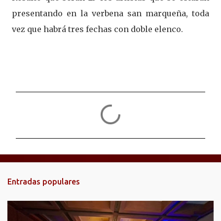
presentando en la verbena san marqueña, toda
vez que habrá tres fechas con doble elenco.
C
o
m
e
n
t
Entradas populares
a
r
i