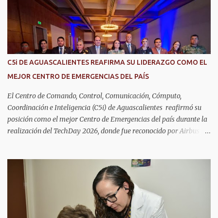
o
s
C5i DE AGUASCALIENTES REAFIRMA SU LIDERAZGO COMO EL
MEJOR CENTRO DE EMERGENCIAS DEL PAÍS
El Centro de Comando, Control, Comunicación, Cómputo,
Coordinación e Inteligencia (C5i) de Aguascalientes reafirmó su
posición como el mejor Centro de Emergencias del país durante la
realización del TechDay 2026, donde fue reconocido por Airbus
Public Safety and Security México por su liderazgo en la
implementación de tecnología e innovación aplicada a la
seguridad pública y la atención de emergencias. Este encuentro
reunió a autoridades, especialistas nacionales e internacionales y
representantes de instituciones de seguridad para intercambiar
conocimientos y conocer las tendencias más avanzadas en la
materia. La titular del C5i, Michelle Olmos Álvarez, señaló que este