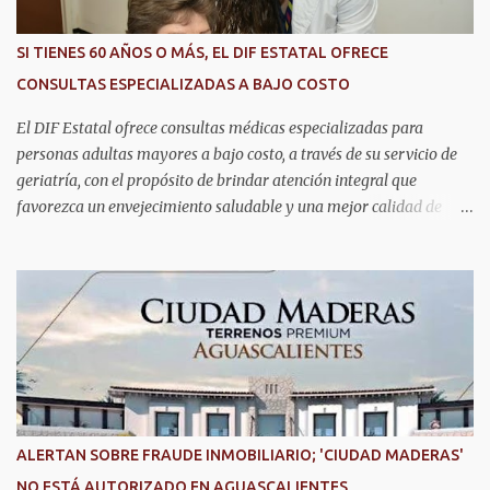
reconocimiento es resultado de la capacidad operativa, la
infraestructura tecnológica de vanguardia y los modelos
SI TIENES 60 AÑOS O MÁS, EL DIF ESTATAL OFRECE
innovadores de coordinación institucional que distinguen al C5i de
CONSULTAS ESPECIALIZADAS A BAJO COSTO
Aguascalientes, posicionándose como un referente nacional en
materia de atención de emergencias. "Bajo el liderazgo de la
El DIF Estatal ofrece consultas médicas especializadas para
goberna...
personas adultas mayores a bajo costo, a través de su servicio de
geriatría, con el propósito de brindar atención integral que
favorezca un envejecimiento saludable y una mejor calidad de
vida. Aurora Jiménez Esquivel, primera voluntaria y presidenta del
DIF Estatal, informó que la consulta de geriatría se enfoca
fundamentalmente en la prevención, el diagnóstico y tratamiento
de las enfermedades más comunes en las personas mayores de 60
años, como diabetes, hipertensión, deterioro cognitivo y
alzhéimer, entre otros padecimientos. "Nuestros adultos mayores
son el corazón de muchas familias y merecen todo nuestro respeto,
cuidado y reconocimiento; por eso, en el DIF Estatal impulsamos
servicios que les ayuden a cuidar su salud y a vivir esta etapa con
ALERTAN SOBRE FRAUDE INMOBILIARIO; 'CIUDAD MADERAS'
la atención y el acompañamiento que necesitan", señaló la
NO ESTÁ AUTORIZADO EN AGUASCALIENTES