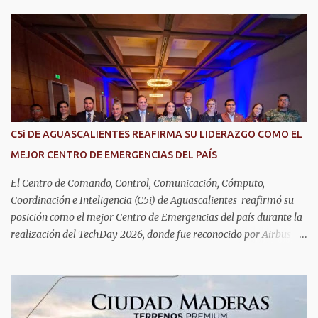
DIF Estatal, informó que la consulta de geriatría se enfoca
fundamentalmente en la prevención, el diagnóstico y tratamiento
de las enfermedades más comunes en las personas mayores de 60
años, como diabetes, hipertensión, deterioro cognitivo y
alzhéimer, entre otros padecimientos. "Nuestros adultos mayores
son el corazón de muchas familias y merecen todo nuestro respeto,
cuidado y reconocimiento; por eso, en el DIF Estatal impulsamos
servicios que les ayuden a cuidar su salud y a vivir esta etapa con
C5i DE AGUASCALIENTES REAFIRMA SU LIDERAZGO COMO EL
la atención y el acompañamiento que necesitan", señaló la
MEJOR CENTRO DE EMERGENCIAS DEL PAÍS
presidenta del DIF Estatal. Para acceder al servicio, las y los
interesados deben acudir a la Dirección de Servi...
El Centro de Comando, Control, Comunicación, Cómputo,
Coordinación e Inteligencia (C5i) de Aguascalientes reafirmó su
posición como el mejor Centro de Emergencias del país durante la
realización del TechDay 2026, donde fue reconocido por Airbus
Public Safety and Security México por su liderazgo en la
implementación de tecnología e innovación aplicada a la
seguridad pública y la atención de emergencias. Este encuentro
reunió a autoridades, especialistas nacionales e internacionales y