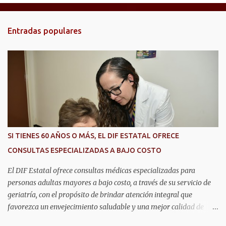
n
t
Entradas populares
a
r
i
o
s
SI TIENES 60 AÑOS O MÁS, EL DIF ESTATAL OFRECE
CONSULTAS ESPECIALIZADAS A BAJO COSTO
El DIF Estatal ofrece consultas médicas especializadas para
personas adultas mayores a bajo costo, a través de su servicio de
geriatría, con el propósito de brindar atención integral que
favorezca un envejecimiento saludable y una mejor calidad de
vida. Aurora Jiménez Esquivel, primera voluntaria y presidenta del