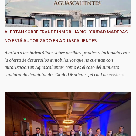
alzhéimer, entre otros padecimientos. "Nuestros adultos mayores
son el corazón de muchas familias y merecen todo nuestro respeto,
cuidado y reconocimiento; por eso, en el DIF Estatal impulsamos
servicios que les ayuden a cuidar su salud y a vivir esta etapa con
ALERTAN SOBRE FRAUDE INMOBILIARIO; 'CIUDAD MADERAS'
la atención y el acompañamiento que necesitan", señaló la
NO ESTÁ AUTORIZADO EN AGUASCALIENTES
presidenta del DIF Estatal. Para acceder al servicio, las y los
interesados deben acudir a la Dirección de Servi...
Alertan a los hidrocálidos sobre posibles fraudes relacionados con
la oferta de desarrollos inmobiliarios que no cuentan con
autorización en Aguascalientes, como es el caso del supuesto
condominio denominado “Ciudad Maderas”, el cual no existe ni
está autorizado dentro del municipio ni del estado, así lo señaló
Óscar Tristán Rodríguez Godoy, secretario de Desarrollo Urbano
Municipal. Explicó que dicho desarrollo corresponde a otro
estado, específicamente Jalisco, por lo que la promoción de
“terrenos en Aguascalientes” bajo ese nombre distorsiona la
información y puede inducir a error a las personas interesadas en
adquirir un inmueble. "Hay unos anuncios que anuncian
desarrollos que como Ciudad Maderas, ese desarrollo no está