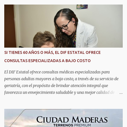
r
i
o
s
SI TIENES 60 AÑOS O MÁS, EL DIF ESTATAL OFRECE
CONSULTAS ESPECIALIZADAS A BAJO COSTO
El DIF Estatal ofrece consultas médicas especializadas para
personas adultas mayores a bajo costo, a través de su servicio de
geriatría, con el propósito de brindar atención integral que
favorezca un envejecimiento saludable y una mejor calidad de
vida. Aurora Jiménez Esquivel, primera voluntaria y presidenta del
DIF Estatal, informó que la consulta de geriatría se enfoca
fundamentalmente en la prevención, el diagnóstico y tratamiento
de las enfermedades más comunes en las personas mayores de 60
años, como diabetes, hipertensión, deterioro cognitivo y