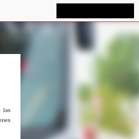
 las
ones