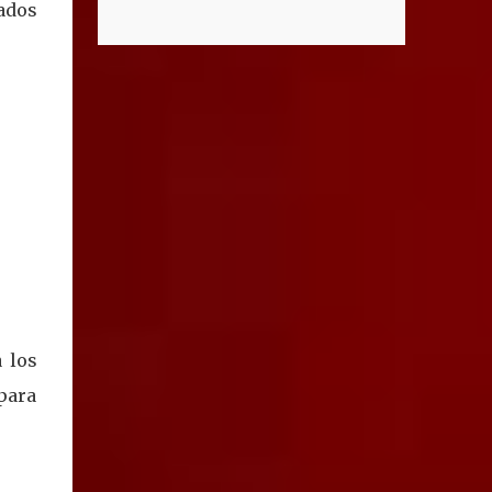
lados
el caso del supuesto condominio
que distinguen al C5i de Aguascalientes,
denominado “Ciudad Maderas”, el cual no
posicionándose como un referente nacional
existe ni está autorizado dentro del
en materia de atención de emergencias.
municipio ni del estado, así lo señaló Óscar
"Bajo el liderazgo de la goberna...
Tristán Rodríguez Godoy, secretario de
Desarrollo Urbano Municipal. Explicó que
dicho desarrollo corresponde a otro estado,
específicamente Jalisco, por lo que la
promoción de “terrenos en Aguascalientes”
bajo ese nombre distorsiona la información
y puede inducir a error a las personas
interesadas en adquirir un inmueble. "Hay
unos anuncios que anuncian desarrollos que
como Ciudad Maderas, ese desarrollo no
 los
está autorizado ni existe en Aguascalientes,
 para
es en Jalisco, entonces luego se distorsiona la
información, ‘terrenos en Aguascalientes’,
no, aquí no hay ningún desarrollo
autorizado con ese nombre y tengo