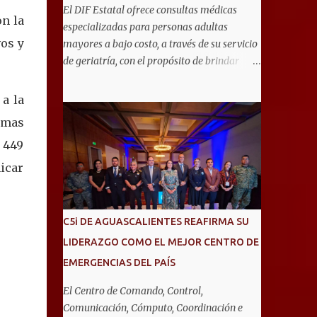
El DIF Estatal ofrece consultas médicas
on la
especializadas para personas adultas
os y
mayores a bajo costo, a través de su servicio
de geriatría, con el propósito de brindar
atención integral que favorezca un
envejecimiento saludable y una mejor
 a la
calidad de vida. Aurora Jiménez Esquivel,
timas
primera voluntaria y presidenta del DIF
 449
Estatal, informó que la consulta de geriatría
se enfoca fundamentalmente en la
nicar
prevención, el diagnóstico y tratamiento de
las enfermedades más comunes en las
personas mayores de 60 años, como
C5i DE AGUASCALIENTES REAFIRMA SU
diabetes, hipertensión, deterioro cognitivo y
LIDERAZGO COMO EL MEJOR CENTRO DE
alzhéimer, entre otros padecimientos.
EMERGENCIAS DEL PAÍS
"Nuestros adultos mayores son el corazón
de muchas familias y merecen todo nuestro
El Centro de Comando, Control,
respeto, cuidado y reconocimiento; por eso,
Comunicación, Cómputo, Coordinación e
en el DIF Estatal impulsamos servicios que