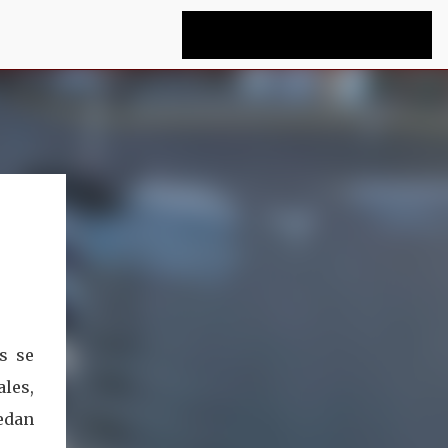
s se
ales,
edan