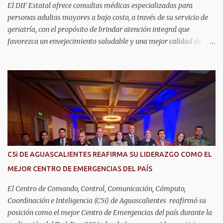
El DIF Estatal ofrece consultas médicas especializadas para
personas adultas mayores a bajo costo, a través de su servicio de
geriatría, con el propósito de brindar atención integral que
favorezca un envejecimiento saludable y una mejor calidad de
vida. Aurora Jiménez Esquivel, primera voluntaria y presidenta del
DIF Estatal, informó que la consulta de geriatría se enfoca
fundamentalmente en la prevención, el diagnóstico y tratamiento
de las enfermedades más comunes en las personas mayores de 60
años, como diabetes, hipertensión, deterioro cognitivo y
alzhéimer, entre otros padecimientos. "Nuestros adultos mayores
son el corazón de muchas familias y merecen todo nuestro respeto,
cuidado y reconocimiento; por eso, en el DIF Estatal impulsamos
servicios que les ayuden a cuidar su salud y a vivir esta etapa con
C5i DE AGUASCALIENTES REAFIRMA SU LIDERAZGO COMO EL
la atención y el acompañamiento que necesitan", señaló la
MEJOR CENTRO DE EMERGENCIAS DEL PAÍS
presidenta del DIF Estatal. Para acceder al servicio, las y los
interesados deben acudir a la Dirección de Servi...
El Centro de Comando, Control, Comunicación, Cómputo,
Coordinación e Inteligencia (C5i) de Aguascalientes reafirmó su
posición como el mejor Centro de Emergencias del país durante la