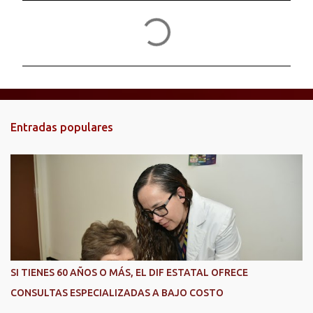
C
o
m
e
n
t
Entradas populares
a
r
i
o
s
SI TIENES 60 AÑOS O MÁS, EL DIF ESTATAL OFRECE
CONSULTAS ESPECIALIZADAS A BAJO COSTO