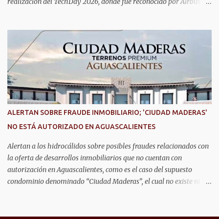
realización del TechDay 2026, donde fue reconocido por Airbus
Public Safety and Security México por su liderazgo en la
implementación de tecnología e innovación aplicada a la
seguridad pública y la atención de emergencias. Este encuentro
reunió a autoridades, especialistas nacionales e internacionales y
representantes de instituciones de seguridad para intercambiar
conocimientos y conocer las tendencias más avanzadas en la
materia. La titular del C5i, Michelle Olmos Álvarez, señaló que este
reconocimiento es resultado de la capacidad operativa, la
infraestructura tecnológica de vanguardia y los modelos
ALERTAN SOBRE FRAUDE INMOBILIARIO; 'CIUDAD MADERAS'
innovadores de coordinación institucional que distinguen al C5i de
NO ESTÁ AUTORIZADO EN AGUASCALIENTES
Aguascalientes, posicionándose como un referente nacional en
materia de atención de emergencias. "Bajo el liderazgo de la
Alertan a los hidrocálidos sobre posibles fraudes relacionados con
goberna...
la oferta de desarrollos inmobiliarios que no cuentan con
autorización en Aguascalientes, como es el caso del supuesto
condominio denominado “Ciudad Maderas”, el cual no existe ni
está autorizado dentro del municipio ni del estado, así lo señaló
Óscar Tristán Rodríguez Godoy, secretario de Desarrollo Urbano
Municipal. Explicó que dicho desarrollo corresponde a otro