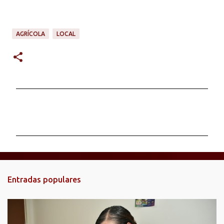
AGRÍCOLA
LOCAL
C
o
m
e
n
t
Entradas populares
a
r
i