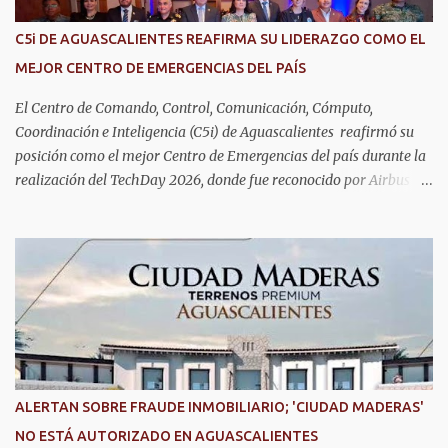
cuidado y reconocimiento; por eso, en el DIF Estatal impulsamos
servicios que les ayuden a cuidar su salud y a vivir esta etapa con
C5i DE AGUASCALIENTES REAFIRMA SU LIDERAZGO COMO EL
la atención y el acompañamiento que necesitan", señaló la
MEJOR CENTRO DE EMERGENCIAS DEL PAÍS
presidenta del DIF Estatal. Para acceder al servicio, las y los
interesados deben acudir a la Dirección de Servi...
El Centro de Comando, Control, Comunicación, Cómputo,
Coordinación e Inteligencia (C5i) de Aguascalientes reafirmó su
posición como el mejor Centro de Emergencias del país durante la
realización del TechDay 2026, donde fue reconocido por Airbus
Public Safety and Security México por su liderazgo en la
implementación de tecnología e innovación aplicada a la
seguridad pública y la atención de emergencias. Este encuentro
reunió a autoridades, especialistas nacionales e internacionales y
representantes de instituciones de seguridad para intercambiar
conocimientos y conocer las tendencias más avanzadas en la
materia. La titular del C5i, Michelle Olmos Álvarez, señaló que este
reconocimiento es resultado de la capacidad operativa, la
infraestructura tecnológica de vanguardia y los modelos
ALERTAN SOBRE FRAUDE INMOBILIARIO; 'CIUDAD MADERAS'
innovadores de coordinación institucional que distinguen al C5i de
NO ESTÁ AUTORIZADO EN AGUASCALIENTES
Aguascalientes, posicionándose como un referente nacional en