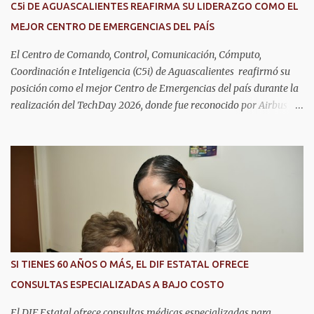
C5i DE AGUASCALIENTES REAFIRMA SU LIDERAZGO COMO EL
MEJOR CENTRO DE EMERGENCIAS DEL PAÍS
El Centro de Comando, Control, Comunicación, Cómputo,
Coordinación e Inteligencia (C5i) de Aguascalientes reafirmó su
posición como el mejor Centro de Emergencias del país durante la
realización del TechDay 2026, donde fue reconocido por Airbus
Public Safety and Security México por su liderazgo en la
implementación de tecnología e innovación aplicada a la
seguridad pública y la atención de emergencias. Este encuentro
reunió a autoridades, especialistas nacionales e internacionales y
representantes de instituciones de seguridad para intercambiar
conocimientos y conocer las tendencias más avanzadas en la
materia. La titular del C5i, Michelle Olmos Álvarez, señaló que este
reconocimiento es resultado de la capacidad operativa, la
infraestructura tecnológica de vanguardia y los modelos
SI TIENES 60 AÑOS O MÁS, EL DIF ESTATAL OFRECE
innovadores de coordinación institucional que distinguen al C5i de
CONSULTAS ESPECIALIZADAS A BAJO COSTO
Aguascalientes, posicionándose como un referente nacional en
materia de atención de emergencias. "Bajo el liderazgo de la
El DIF Estatal ofrece consultas médicas especializadas para