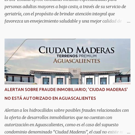
goberna...
personas adultas mayores a bajo costo, a través de su servicio de
geriatría, con el propósito de brindar atención integral que
favorezca un envejecimiento saludable y una mejor calidad de
vida. Aurora Jiménez Esquivel, primera voluntaria y presidenta del
DIF Estatal, informó que la consulta de geriatría se enfoca
fundamentalmente en la prevención, el diagnóstico y tratamiento
de las enfermedades más comunes en las personas mayores de 60
años, como diabetes, hipertensión, deterioro cognitivo y
alzhéimer, entre otros padecimientos. "Nuestros adultos mayores
son el corazón de muchas familias y merecen todo nuestro respeto,
cuidado y reconocimiento; por eso, en el DIF Estatal impulsamos
servicios que les ayuden a cuidar su salud y a vivir esta etapa con
ALERTAN SOBRE FRAUDE INMOBILIARIO; 'CIUDAD MADERAS'
la atención y el acompañamiento que necesitan", señaló la
NO ESTÁ AUTORIZADO EN AGUASCALIENTES
presidenta del DIF Estatal. Para acceder al servicio, las y los
interesados deben acudir a la Dirección de Servi...
Alertan a los hidrocálidos sobre posibles fraudes relacionados con
la oferta de desarrollos inmobiliarios que no cuentan con
autorización en Aguascalientes, como es el caso del supuesto
condominio denominado “Ciudad Maderas”, el cual no existe ni