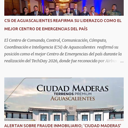
son el corazón de muchas familias y merecen todo nuestro respeto,
cuidado y reconocimiento; por eso, en el DIF Estatal impulsamos
servicios que les ayuden a cuidar su salud y a vivir esta etapa con
C5i DE AGUASCALIENTES REAFIRMA SU LIDERAZGO COMO EL
la atención y el acompañamiento que necesitan", señaló la
MEJOR CENTRO DE EMERGENCIAS DEL PAÍS
presidenta del DIF Estatal. Para acceder al servicio, las y los
interesados deben acudir a la Dirección de Servi...
El Centro de Comando, Control, Comunicación, Cómputo,
Coordinación e Inteligencia (C5i) de Aguascalientes reafirmó su
posición como el mejor Centro de Emergencias del país durante la
realización del TechDay 2026, donde fue reconocido por Airbus
Public Safety and Security México por su liderazgo en la
implementación de tecnología e innovación aplicada a la
seguridad pública y la atención de emergencias. Este encuentro
reunió a autoridades, especialistas nacionales e internacionales y
representantes de instituciones de seguridad para intercambiar
conocimientos y conocer las tendencias más avanzadas en la
materia. La titular del C5i, Michelle Olmos Álvarez, señaló que este
reconocimiento es resultado de la capacidad operativa, la
infraestructura tecnológica de vanguardia y los modelos
ALERTAN SOBRE FRAUDE INMOBILIARIO; 'CIUDAD MADERAS'