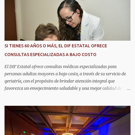
i
o
s
SI TIENES 60 AÑOS O MÁS, EL DIF ESTATAL OFRECE
CONSULTAS ESPECIALIZADAS A BAJO COSTO
El DIF Estatal ofrece consultas médicas especializadas para
personas adultas mayores a bajo costo, a través de su servicio de
geriatría, con el propósito de brindar atención integral que
favorezca un envejecimiento saludable y una mejor calidad de
vida. Aurora Jiménez Esquivel, primera voluntaria y presidenta del
DIF Estatal, informó que la consulta de geriatría se enfoca
fundamentalmente en la prevención, el diagnóstico y tratamiento
de las enfermedades más comunes en las personas mayores de 60
años, como diabetes, hipertensión, deterioro cognitivo y
alzhéimer, entre otros padecimientos. "Nuestros adultos mayores