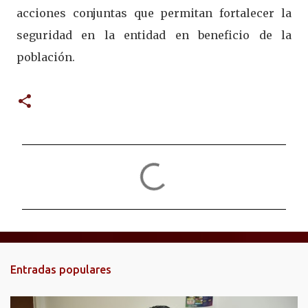
acciones conjuntas que permitan fortalecer la
seguridad en la entidad en beneficio de la
población.
C
o
m
e
n
t
Entradas populares
a
r