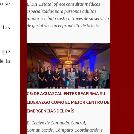
io se
El DIF Estatal ofrece consultas médicas
especializadas para personas adultas
mayores a bajo costo, a través de su servicio
de geriatría, con el propósito de brindar
 los
atención integral que favorezca un
envejecimiento saludable y una mejor
calidad de vida. Aurora Jiménez Esquivel,
e que
primera voluntaria y presidenta del DIF
e la
Estatal, informó que la consulta de geriatría
se enfoca fundamentalmente en la
prevención, el diagnóstico y tratamiento de
las enfermedades más comunes en las
personas mayores de 60 años, como
C5i DE AGUASCALIENTES REAFIRMA SU
diabetes, hipertensión, deterioro cognitivo y
LIDERAZGO COMO EL MEJOR CENTRO DE
alzhéimer, entre otros padecimientos.
EMERGENCIAS DEL PAÍS
"Nuestros adultos mayores son el corazón
de muchas familias y merecen todo nuestro
El Centro de Comando, Control,
respeto, cuidado y reconocimiento; por eso,
Comunicación, Cómputo, Coordinación e
en el DIF Estatal impulsamos servicios que