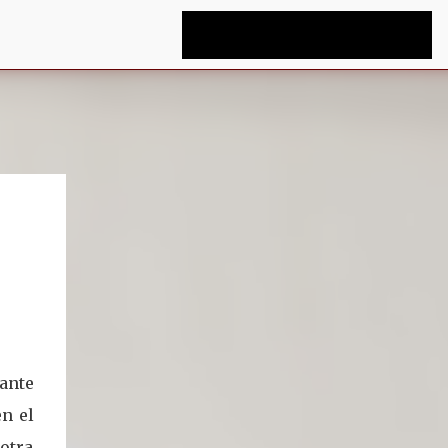
ante
en el
otra