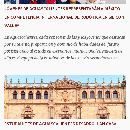
JÓVENES DE AGUASCALIENTES REPRESENTARÁN A MÉXICO
EN COMPETENCIA INTERNACIONAL DE ROBÓTICA EN SILICON
VALLEY
En Aguascalientes, cada vez son más las y los jóvenes que destacan
por su talento, preparación y dominio de habilidades del futuro,
posicionando al estado en escenarios internacionales. Muestra de
ello es el equipo de 19 estudiantes de la Escuela Secundaria General
No. 6, que clasificó a la competencia internacional RoboRAVE
2026, a realizarse en julio en Silicon Valley, California, donde
competirán con jóvenes de todo el mundo. Su pase lo obtuvieron en
RoboRAVE México 2025, en Puerto Vallarta, tras destacar por su
precisión, creatividad y habilidades en programación, diseño de
prototipos y trabajo en equipo. Divididos en cinco equipos,
participarán en la categoría Fast Bot, en la que robots diseñados
por ellos mismos deberán recorrer una pista siguiendo una línea
con la mayor velocidad y exactitud. Este logro refleja cómo en
ESTUDIANTES DE AGUASCALIENTES DESARROLLAN CASA
Aguascalientes se impulsa el desarrollo de nuevas competencias,