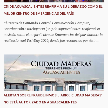
C5i DE AGUASCALIENTES REAFIRMA SU LIDERAZGO COMO EL
MEJOR CENTRO DE EMERGENCIAS DEL PAÍS
El Centro de Comando, Control, Comunicación, Cómputo,
Coordinación e Inteligencia (C5i) de Aguascalientes reafirmó su
posición como el mejor Centro de Emergencias del país durante la
realización del TechDay 2026, donde fue reconocido por Airbus
Public Safety and Security México por su liderazgo en la
implementación de tecnología e innovación aplicada a la
seguridad pública y la atención de emergencias. Este encuentro
reunió a autoridades, especialistas nacionales e internacionales y
representantes de instituciones de seguridad para intercambiar
conocimientos y conocer las tendencias más avanzadas en la
materia. La titular del C5i, Michelle Olmos Álvarez, señaló que este
reconocimiento es resultado de la capacidad operativa, la
infraestructura tecnológica de vanguardia y los modelos
ALERTAN SOBRE FRAUDE INMOBILIARIO; 'CIUDAD MADERAS'
innovadores de coordinación institucional que distinguen al C5i de
NO ESTÁ AUTORIZADO EN AGUASCALIENTES
Aguascalientes, posicionándose como un referente nacional en