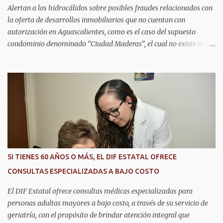
materia de atención de emergencias. "Bajo el liderazgo de la
Alertan a los hidrocálidos sobre posibles fraudes relacionados con
goberna...
la oferta de desarrollos inmobiliarios que no cuentan con
autorización en Aguascalientes, como es el caso del supuesto
condominio denominado “Ciudad Maderas”, el cual no existe ni
está autorizado dentro del municipio ni del estado, así lo señaló
Óscar Tristán Rodríguez Godoy, secretario de Desarrollo Urbano
Municipal. Explicó que dicho desarrollo corresponde a otro
estado, específicamente Jalisco, por lo que la promoción de
“terrenos en Aguascalientes” bajo ese nombre distorsiona la
información y puede inducir a error a las personas interesadas en
adquirir un inmueble. "Hay unos anuncios que anuncian
desarrollos que como Ciudad Maderas, ese desarrollo no está
autorizado ni existe en Aguascalientes, es en Jalisco, entonces luego
SI TIENES 60 AÑOS O MÁS, EL DIF ESTATAL OFRECE
se distorsiona la información, ‘terrenos en Aguascalientes’, no, aquí
CONSULTAS ESPECIALIZADAS A BAJO COSTO
no hay ningún desarrollo autorizado con ese nombre y tengo
entendido que está en Jalisco", dijo. En este sen...
El DIF Estatal ofrece consultas médicas especializadas para
personas adultas mayores a bajo costo, a través de su servicio de
geriatría, con el propósito de brindar atención integral que