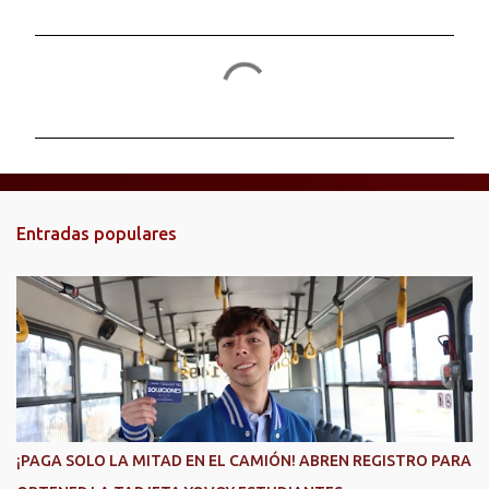
C
o
m
e
n
t
Entradas populares
a
r
i
o
s
¡PAGA SOLO LA MITAD EN EL CAMIÓN! ABREN REGISTRO PARA