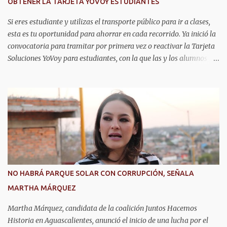
OBTENER LA TARJETA YOVOY ESTUDIANTES
Si eres estudiante y utilizas el transporte público para ir a clases,
esta es tu oportunidad para ahorrar en cada recorrido. Ya inició la
convocatoria para tramitar por primera vez o reactivar la Tarjeta
Soluciones YoVoy para estudiantes, con la que las y los alumnos
pagan solo el 50 por ciento de la tarifa del camión urbano. Este
programa beneficia a más de 20 mil estudiantes de primaria,
secundaria, bachillerato y universidad en Aguascalientes, quienes
pueden utilizar este descuento durante todo el año, lo cual
representa un importante apoyo para la economía de las familias.
La convocatoria permanecerá abierta durante los meses de agosto,
septiembre y octubre. El trámite se realiza de manera presencial
en las oficinas de la Agencia de Movilidad del Estado de
Aguascalientes (Amovea), ubicadas en el Complejo Tres Centurias,
NO HABRÁ PARQUE SOLAR CON CORRUPCIÓN, SEÑALA
de lunes a viernes, en un horario de 8:00 a 15:00 horas. Para
MARTHA MÁRQUEZ
realizar el trámite por primera vez se debe presentar acta de
nacimiento, CURP, identificación oficial...
Martha Márquez, candidata de la coalición Juntos Hacemos
Historia en Aguascalientes, anunció el inicio de una lucha por el