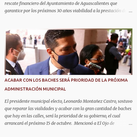
rescate financiero del Ayuntamiento de Aguascalientes que
garantice por los próximos 30 años viabilidad a la prestación de
los servicios públicos como seguridad, agua, y pavimentos que
exige la ciudadanía. Informó que emprenderá las acciones
necesarias para la cancelación del proyecto de parque solar, como
se anunció en Baja California días atrás con la misma empresa que
se tiene el convenio en Aguascalientes. La candidata del Partido del
Trabajo y Partido Verde manifestó que analizará las estrategias
legales para frenar el endeudamiento con los recursos del
municipio. Advirtió que en caso de ser necesario acudirá con el
presidente de la república Andrés Manuel López Obrador, así como
ACABAR CON LOS BACHES SERÁ PRIORIDAD DE LA PRÓXIMA
el alcalde de Aguascalientes, Leonardo Montañez Castro, para
ADMINISTRACIÓN MUNICIPAL
construir un acuerdo para cancelar este proyecto por su
inviabilidad y serio riesgo de impactar negativamente la calidad
El presidente municipal electo, Leonardo Montañez Castro, sostuvo
d...
que reparar las vialidades y acabar con la gran cantidad de baches
que hay en las calles, será la prioridad de su gobierno, el cual
arrancará el próximo 15 de octubre. Mencionó a El Ojo de
Aguascalientes que “cubrir los baches será la prioridad y sabemos