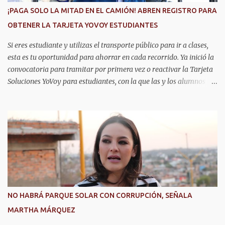
¡PAGA SOLO LA MITAD EN EL CAMIÓN! ABREN REGISTRO PARA
OBTENER LA TARJETA YOVOY ESTUDIANTES
Si eres estudiante y utilizas el transporte público para ir a clases,
esta es tu oportunidad para ahorrar en cada recorrido. Ya inició la
convocatoria para tramitar por primera vez o reactivar la Tarjeta
Soluciones YoVoy para estudiantes, con la que las y los alumnos
pagan solo el 50 por ciento de la tarifa del camión urbano. Este
programa beneficia a más de 20 mil estudiantes de primaria,
secundaria, bachillerato y universidad en Aguascalientes, quienes
pueden utilizar este descuento durante todo el año, lo cual
representa un importante apoyo para la economía de las familias.
La convocatoria permanecerá abierta durante los meses de agosto,
septiembre y octubre. El trámite se realiza de manera presencial
en las oficinas de la Agencia de Movilidad del Estado de
Aguascalientes (Amovea), ubicadas en el Complejo Tres Centurias,
NO HABRÁ PARQUE SOLAR CON CORRUPCIÓN, SEÑALA
de lunes a viernes, en un horario de 8:00 a 15:00 horas. Para
MARTHA MÁRQUEZ
realizar el trámite por primera vez se debe presentar acta de