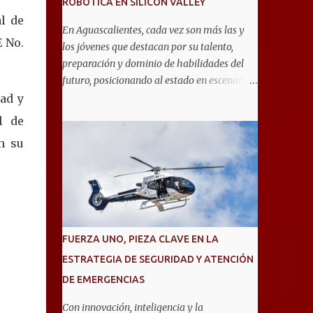
ROBÓTICA EN SILICON VALLEY
l de
En Aguascalientes, cada vez son más las y
 No.
los jóvenes que destacan por su talento,
preparación y dominio de habilidades del
futuro, posicionando al estado en escenarios
internacionales. Muestra de ello es el equipo
ad y
de 19 estudiantes de la Escuela Secundaria
l de
General No. 6, que clasificó a la competencia
n su
internacional RoboRAVE 2026, a realizarse
en julio en Silicon Valley, California, donde
competirán con jóvenes de todo el mundo. Su
pase lo obtuvieron en RoboRAVE México
2025, en Puerto Vallarta, tras destacar por su
precisión, creatividad y habilidades en
FUERZA UNO, PIEZA CLAVE EN LA
programación, diseño de prototipos y
ESTRATEGIA DE SEGURIDAD Y ATENCIÓN
trabajo en equipo. Divididos en cinco
DE EMERGENCIAS
equipos, participarán en la categoría Fast
Bot, en la que robots diseñados por ellos
Con innovación, inteligencia y la