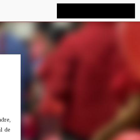
dre,
l de