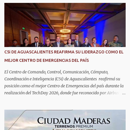
DIF Estatal, informó que la consulta de geriatría se enfoca
fundamentalmente en la prevención, el diagnóstico y tratamiento
de las enfermedades más comunes en las personas mayores de 60
años, como diabetes, hipertensión, deterioro cognitivo y
alzhéimer, entre otros padecimientos. "Nuestros adultos mayores
son el corazón de muchas familias y merecen todo nuestro respeto,
cuidado y reconocimiento; por eso, en el DIF Estatal impulsamos
servicios que les ayuden a cuidar su salud y a vivir esta etapa con
C5i DE AGUASCALIENTES REAFIRMA SU LIDERAZGO COMO EL
la atención y el acompañamiento que necesitan", señaló la
MEJOR CENTRO DE EMERGENCIAS DEL PAÍS
presidenta del DIF Estatal. Para acceder al servicio, las y los
interesados deben acudir a la Dirección de Servi...
El Centro de Comando, Control, Comunicación, Cómputo,
Coordinación e Inteligencia (C5i) de Aguascalientes reafirmó su
posición como el mejor Centro de Emergencias del país durante la
realización del TechDay 2026, donde fue reconocido por Airbus
Public Safety and Security México por su liderazgo en la
implementación de tecnología e innovación aplicada a la
seguridad pública y la atención de emergencias. Este encuentro
reunió a autoridades, especialistas nacionales e internacionales y
representantes de instituciones de seguridad para intercambiar