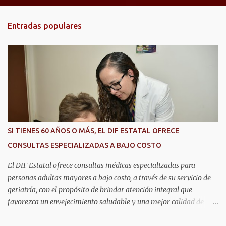
n
t
Entradas populares
a
r
i
o
s
SI TIENES 60 AÑOS O MÁS, EL DIF ESTATAL OFRECE
CONSULTAS ESPECIALIZADAS A BAJO COSTO
El DIF Estatal ofrece consultas médicas especializadas para
personas adultas mayores a bajo costo, a través de su servicio de
geriatría, con el propósito de brindar atención integral que
favorezca un envejecimiento saludable y una mejor calidad de
vida. Aurora Jiménez Esquivel, primera voluntaria y presidenta del