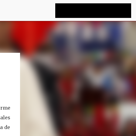
orme
tales
a de