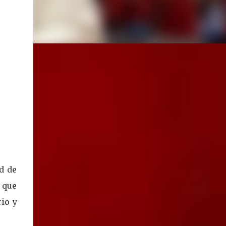
d de
o que
rio y