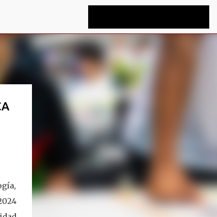
CA
gía,
2024
sidad