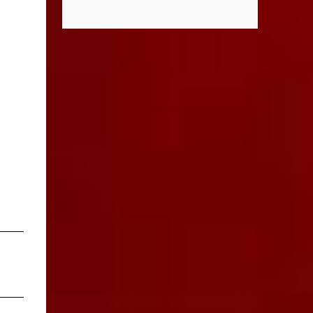
el caso del supuesto condominio
que necesitan", señaló la presidenta del DIF
denominado “Ciudad Maderas”, el cual no
Estatal. Para acceder al servicio, las y los
existe ni está autorizado dentro del
interesados deben acudir a la Dirección de
municipio ni del estado, así lo señaló Óscar
Servi...
Tristán Rodríguez Godoy, secretario de
Desarrollo Urbano Municipal. Explicó que
dicho desarrollo corresponde a otro estado,
específicamente Jalisco, por lo que la
promoción de “terrenos en Aguascalientes”
bajo ese nombre distorsiona la información
y puede inducir a error a las personas
interesadas en adquirir un inmueble. "Hay
unos anuncios que anuncian desarrollos que
como Ciudad Maderas, ese desarrollo no
está autorizado ni existe en Aguascalientes,
es en Jalisco, entonces luego se distorsiona la
información, ‘terrenos en Aguascalientes’,
no, aquí no hay ningún desarrollo
autorizado con ese nombre y tengo