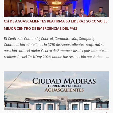
alzhéimer, entre otros padecimientos. "Nuestros adultos mayores
son el corazón de muchas familias y merecen todo nuestro respeto,
cuidado y reconocimiento; por eso, en el DIF Estatal impulsamos
servicios que les ayuden a cuidar su salud y a vivir esta etapa con
C5i DE AGUASCALIENTES REAFIRMA SU LIDERAZGO COMO EL
la atención y el acompañamiento que necesitan", señaló la
MEJOR CENTRO DE EMERGENCIAS DEL PAÍS
presidenta del DIF Estatal. Para acceder al servicio, las y los
interesados deben acudir a la Dirección de Servi...
El Centro de Comando, Control, Comunicación, Cómputo,
Coordinación e Inteligencia (C5i) de Aguascalientes reafirmó su
posición como el mejor Centro de Emergencias del país durante la
realización del TechDay 2026, donde fue reconocido por Airbus
Public Safety and Security México por su liderazgo en la
implementación de tecnología e innovación aplicada a la
seguridad pública y la atención de emergencias. Este encuentro
reunió a autoridades, especialistas nacionales e internacionales y
representantes de instituciones de seguridad para intercambiar
conocimientos y conocer las tendencias más avanzadas en la
materia. La titular del C5i, Michelle Olmos Álvarez, señaló que este
reconocimiento es resultado de la capacidad operativa, la
infraestructura tecnológica de vanguardia y los modelos