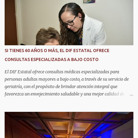
r
i
o
s
SI TIENES 60 AÑOS O MÁS, EL DIF ESTATAL OFRECE
CONSULTAS ESPECIALIZADAS A BAJO COSTO
El DIF Estatal ofrece consultas médicas especializadas para
personas adultas mayores a bajo costo, a través de su servicio de
geriatría, con el propósito de brindar atención integral que
favorezca un envejecimiento saludable y una mejor calidad de
vida. Aurora Jiménez Esquivel, primera voluntaria y presidenta del
DIF Estatal, informó que la consulta de geriatría se enfoca
fundamentalmente en la prevención, el diagnóstico y tratamiento
de las enfermedades más comunes en las personas mayores de 60
años, como diabetes, hipertensión, deterioro cognitivo y