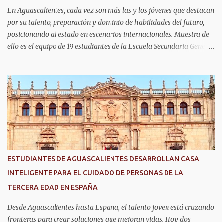
En Aguascalientes, cada vez son más las y los jóvenes que destacan
por su talento, preparación y dominio de habilidades del futuro,
posicionando al estado en escenarios internacionales. Muestra de
ello es el equipo de 19 estudiantes de la Escuela Secundaria General
No. 6, que clasificó a la competencia internacional RoboRAVE
2026, a realizarse en julio en Silicon Valley, California, donde
competirán con jóvenes de todo el mundo. Su pase lo obtuvieron en
RoboRAVE México 2025, en Puerto Vallarta, tras destacar por su
precisión, creatividad y habilidades en programación, diseño de
prototipos y trabajo en equipo. Divididos en cinco equipos,
participarán en la categoría Fast Bot, en la que robots diseñados
por ellos mismos deberán recorrer una pista siguiendo una línea
con la mayor velocidad y exactitud. Este logro refleja cómo en
ESTUDIANTES DE AGUASCALIENTES DESARROLLAN CASA
Aguascalientes se impulsa el desarrollo de nuevas competencias,
INTELIGENTE PARA EL CUIDADO DE PERSONAS DE LA
formando generaciones capaces de innovar y competir al más alto
TERCERA EDAD EN ESPAÑA
nivel global.
Desde Aguascalientes hasta España, el talento joven está cruzando
fronteras para crear soluciones que mejoran vidas. Hoy dos