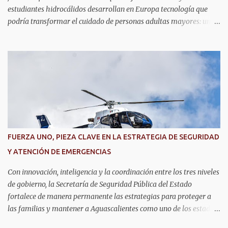
estudiantes hidrocálidos desarrollan en Europa tecnología que
podría transformar el cuidado de personas adultas mayores: una
casa inteligente capaz de detectar movimientos, prevenir riesgos y
mantener unidas a las familias. Se trata de Anahí Varela Valdivia
y Ernesto González Gómez, estudiantes de la Universidad
Politécnica de Aguascalientes (UPA), quienes actualmente realizan
una estancia académica en la Universidad de Alcalá, en España,
donde participan en un proyecto de innovación tecnológica con
impacto social. Ahí, trabajan en el desarrollo de un sistema que
combina sensores, comunicación inalámbrica y aplicaciones
digitales para monitorear la actividad dentro del hogar, con el
FUERZA UNO, PIEZA CLAVE EN LA ESTRATEGIA DE SEGURIDAD
objetivo de acompañar la vida cotidiana de adultos mayores sin
Y ATENCIÓN DE EMERGENCIAS
invadir su privacidad. Mientras Ernesto desarrolla la parte
electrónica que permite captar la información dentro de...
Con innovación, inteligencia y la coordinación entre los tres niveles
de gobierno, la Secretaría de Seguridad Pública del Estado
fortalece de manera permanente las estrategias para proteger a
las familias y mantener a Aguascalientes como uno de los estados
más seguros del país. Como parte de las estrategias, el helicóptero