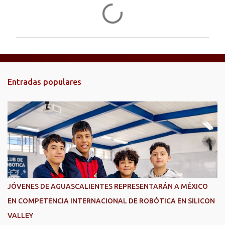
C
o
m
e
n
t
Entradas populares
a
r
i
o
s
JÓVENES DE AGUASCALIENTES REPRESENTARÁN A MÉXICO
EN COMPETENCIA INTERNACIONAL DE ROBÓTICA EN SILICON
VALLEY