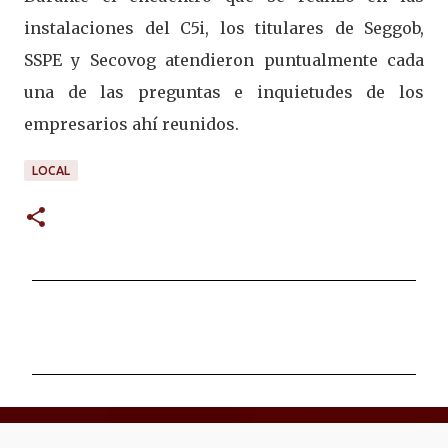
instalaciones del C5i, los titulares de Seggob,
SSPE y Secovog atendieron puntualmente cada
una de las preguntas e inquietudes de los
empresarios ahí reunidos.
LOCAL
C
o
m
e
n