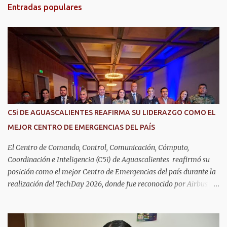
t
Entradas populares
a
r
i
o
s
C5i DE AGUASCALIENTES REAFIRMA SU LIDERAZGO COMO EL
MEJOR CENTRO DE EMERGENCIAS DEL PAÍS
El Centro de Comando, Control, Comunicación, Cómputo,
Coordinación e Inteligencia (C5i) de Aguascalientes reafirmó su
posición como el mejor Centro de Emergencias del país durante la
realización del TechDay 2026, donde fue reconocido por Airbus
Public Safety and Security México por su liderazgo en la
implementación de tecnología e innovación aplicada a la
seguridad pública y la atención de emergencias. Este encuentro