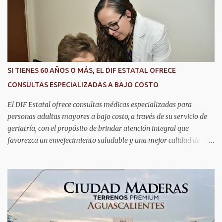
reunió a autoridades, especialistas nacionales e internacionales y
representantes de instituciones de seguridad para intercambiar
conocimientos y conocer las tendencias más avanzadas en la
materia. La titular del C5i, Michelle Olmos Álvarez, señaló que este
reconocimiento es resultado de la capacidad operativa, la
infraestructura tecnológica de vanguardia y los modelos
SI TIENES 60 AÑOS O MÁS, EL DIF ESTATAL OFRECE
innovadores de coordinación institucional que distinguen al C5i de
CONSULTAS ESPECIALIZADAS A BAJO COSTO
Aguascalientes, posicionándose como un referente nacional en
materia de atención de emergencias. "Bajo el liderazgo de la
El DIF Estatal ofrece consultas médicas especializadas para
goberna...
personas adultas mayores a bajo costo, a través de su servicio de
geriatría, con el propósito de brindar atención integral que
favorezca un envejecimiento saludable y una mejor calidad de
vida. Aurora Jiménez Esquivel, primera voluntaria y presidenta del
DIF Estatal, informó que la consulta de geriatría se enfoca
fundamentalmente en la prevención, el diagnóstico y tratamiento
de las enfermedades más comunes en las personas mayores de 60
años, como diabetes, hipertensión, deterioro cognitivo y
alzhéimer, entre otros padecimientos. "Nuestros adultos mayores