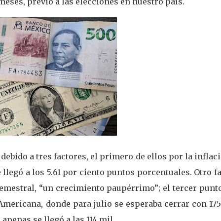
eses, previo a las elecciones en nuestro país.
debido a tres factores, el primero de ellos por la inflac
llegó a los 5.61 por ciento puntos porcentuales. Otro f
emestral, “un crecimiento paupérrimo”; el tercer punt
Americana, donde para julio se esperaba cerrar con 175
apenas se llegó a las 114 mil.