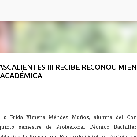
Ir al contenido principal
CALIENTES III RECIBE RECONOCIMIE
 ACADÉMICA
tó a Frida Ximena Méndez Muñoz, alumna del Con
 quinto semestre de Profesional Técnico Bachille
obtenido la Presea Ing. Bernardo Quintana Arrioja, qu