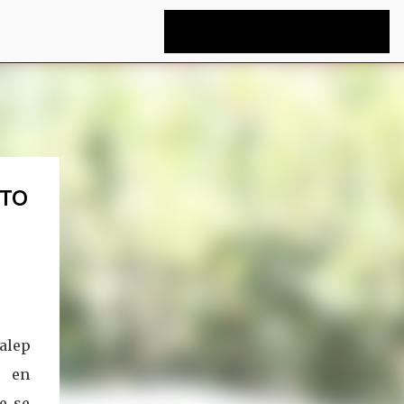
NTO
alep
r en
e se