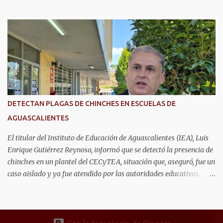
casa inteligente capaz de detectar movimientos, prevenir riesgos y
mantener unidas a las familias. Se trata de Anahí Varela Valdivia
y Ernesto González Gómez, estudiantes de la Universidad
Politécnica de Aguascalientes (UPA), quienes actualmente realizan
una estancia académica en la Universidad de Alcalá, en España,
donde participan en un proyecto de innovación tecnológica con
impacto social. Ahí, trabajan en el desarrollo de un sistema que
combina sensores, comunicación inalámbrica y aplicaciones
digitales para monitorear la actividad dentro del hogar, con el
DETECTAN PLAGAS DE CHINCHES EN ESCUELAS DE
objetivo de acompañar la vida cotidiana de adultos mayores sin
AGUASCALIENTES
invadir su privacidad. Mientras Ernesto desarrolla la parte
electrónica que permite captar la información dentro de...
El titular del Instituto de Educación de Aguascalientes (IEA), Luis
Enrique Gutiérrez Reynoso, informó que se detectó la presencia de
chinches en un plantel del CECyTEA, situación que, aseguró, fue un
caso aislado y ya fue atendido por las autoridades educativas.
Explicó que, tras el reporte, se realizaron trabajos de fumigación
intensiva dentro del plantel desde la semana pasada, ya que la
proliferación de la plaga presuntamente se originó por materiales
almacenados en el lugar, aunado a las altas temperaturas que se