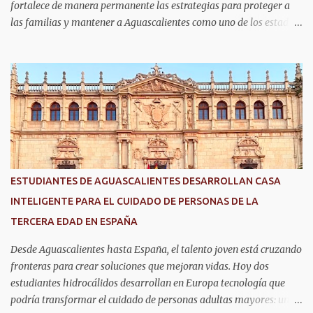
fortalece de manera permanente las estrategias para proteger a
las familias y mantener a Aguascalientes como uno de los estados
más seguros del país. Como parte de las estrategias, el helicóptero
Fuerza Uno es un recurso fundamental para ampliar la vigilancia
aérea, brindar apoyo táctico a los operativos de seguridad,
realizar traslados aeromédicos y participar en el transporte de
órganos, fortaleciendo la capacidad de respuesta de las
instituciones ante situaciones que requieren atención inmediata.
En reconocimiento a su liderazgo al mando del helicóptero Fuerza
Uno y a la contribución de esta aeronave en las operaciones de
seguridad y en los servicios de emergencia en Aguascalientes, el
ESTUDIANTES DE AGUASCALIENTES DESARROLLAN CASA
secretario de Seguridad Pública del Estado, comisario general
INTELIGENTE PARA EL CUIDADO DE PERSONAS DE LA
Antonio Martínez Romo, fue distinguido durante el TechDay 2026.
TERCERA EDAD EN ESPAÑA
Martínez Romo destacó que el helicóptero repres...
Desde Aguascalientes hasta España, el talento joven está cruzando
fronteras para crear soluciones que mejoran vidas. Hoy dos
estudiantes hidrocálidos desarrollan en Europa tecnología que
podría transformar el cuidado de personas adultas mayores: una