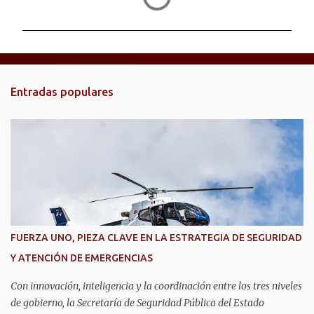
o
m
e
n
t
Entradas populares
a
r
i
o
s
FUERZA UNO, PIEZA CLAVE EN LA ESTRATEGIA DE SEGURIDAD
Y ATENCIÓN DE EMERGENCIAS
Con innovación, inteligencia y la coordinación entre los tres niveles
de gobierno, la Secretaría de Seguridad Pública del Estado