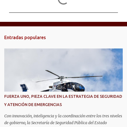
o
m
e
n
t
Entradas populares
a
r
i
o
s
FUERZA UNO, PIEZA CLAVE EN LA ESTRATEGIA DE SEGURIDAD
Y ATENCIÓN DE EMERGENCIAS
Con innovación, inteligencia y la coordinación entre los tres niveles
de gobierno, la Secretaría de Seguridad Pública del Estado