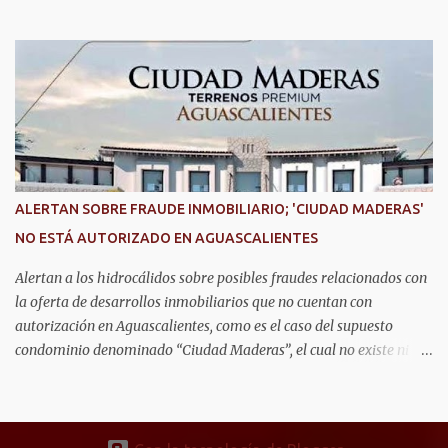
No. 6, que clasificó a la competencia internacional RoboRAVE
2026, a realizarse en julio en Silicon Valley, California, donde
competirán con jóvenes de todo el mundo. Su pase lo obtuvieron en
RoboRAVE México 2025, en Puerto Vallarta, tras destacar por su
precisión, creatividad y habilidades en programación, diseño de
prototipos y trabajo en equipo. Divididos en cinco equipos,
participarán en la categoría Fast Bot, en la que robots diseñados
por ellos mismos deberán recorrer una pista siguiendo una línea
con la mayor velocidad y exactitud. Este logro refleja cómo en
ALERTAN SOBRE FRAUDE INMOBILIARIO; 'CIUDAD MADERAS'
Aguascalientes se impulsa el desarrollo de nuevas competencias,
NO ESTÁ AUTORIZADO EN AGUASCALIENTES
formando generaciones capaces de innovar y competir al más alto
nivel global.
Alertan a los hidrocálidos sobre posibles fraudes relacionados con
la oferta de desarrollos inmobiliarios que no cuentan con
autorización en Aguascalientes, como es el caso del supuesto
condominio denominado “Ciudad Maderas”, el cual no existe ni
está autorizado dentro del municipio ni del estado, así lo señaló
Óscar Tristán Rodríguez Godoy, secretario de Desarrollo Urbano
Municipal. Explicó que dicho desarrollo corresponde a otro
estado, específicamente Jalisco, por lo que la promoción de