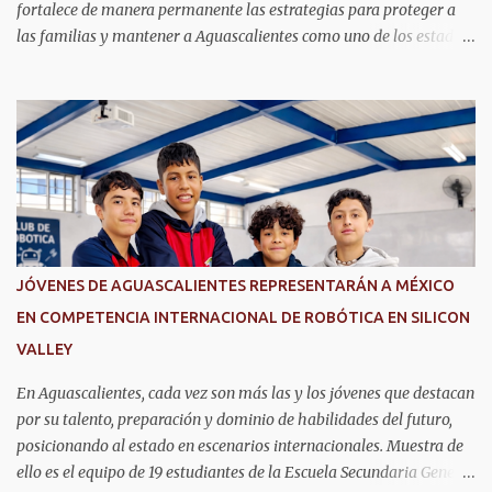
fortalece de manera permanente las estrategias para proteger a
las familias y mantener a Aguascalientes como uno de los estados
más seguros del país. Como parte de las estrategias, el helicóptero
Fuerza Uno es un recurso fundamental para ampliar la vigilancia
aérea, brindar apoyo táctico a los operativos de seguridad,
realizar traslados aeromédicos y participar en el transporte de
órganos, fortaleciendo la capacidad de respuesta de las
instituciones ante situaciones que requieren atención inmediata.
En reconocimiento a su liderazgo al mando del helicóptero Fuerza
Uno y a la contribución de esta aeronave en las operaciones de
seguridad y en los servicios de emergencia en Aguascalientes, el
JÓVENES DE AGUASCALIENTES REPRESENTARÁN A MÉXICO
secretario de Seguridad Pública del Estado, comisario general
EN COMPETENCIA INTERNACIONAL DE ROBÓTICA EN SILICON
Antonio Martínez Romo, fue distinguido durante el TechDay 2026.
VALLEY
Martínez Romo destacó que el helicóptero repres...
En Aguascalientes, cada vez son más las y los jóvenes que destacan
por su talento, preparación y dominio de habilidades del futuro,
posicionando al estado en escenarios internacionales. Muestra de
ello es el equipo de 19 estudiantes de la Escuela Secundaria General