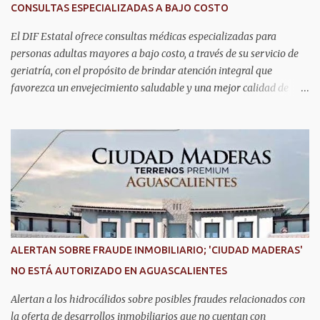
CONSULTAS ESPECIALIZADAS A BAJO COSTO
El DIF Estatal ofrece consultas médicas especializadas para
personas adultas mayores a bajo costo, a través de su servicio de
geriatría, con el propósito de brindar atención integral que
favorezca un envejecimiento saludable y una mejor calidad de
vida. Aurora Jiménez Esquivel, primera voluntaria y presidenta del
DIF Estatal, informó que la consulta de geriatría se enfoca
fundamentalmente en la prevención, el diagnóstico y tratamiento
de las enfermedades más comunes en las personas mayores de 60
años, como diabetes, hipertensión, deterioro cognitivo y
alzhéimer, entre otros padecimientos. "Nuestros adultos mayores
son el corazón de muchas familias y merecen todo nuestro respeto,
cuidado y reconocimiento; por eso, en el DIF Estatal impulsamos
servicios que les ayuden a cuidar su salud y a vivir esta etapa con
ALERTAN SOBRE FRAUDE INMOBILIARIO; 'CIUDAD MADERAS'
la atención y el acompañamiento que necesitan", señaló la
NO ESTÁ AUTORIZADO EN AGUASCALIENTES
presidenta del DIF Estatal. Para acceder al servicio, las y los
interesados deben acudir a la Dirección de Servi...
Alertan a los hidrocálidos sobre posibles fraudes relacionados con
la oferta de desarrollos inmobiliarios que no cuentan con