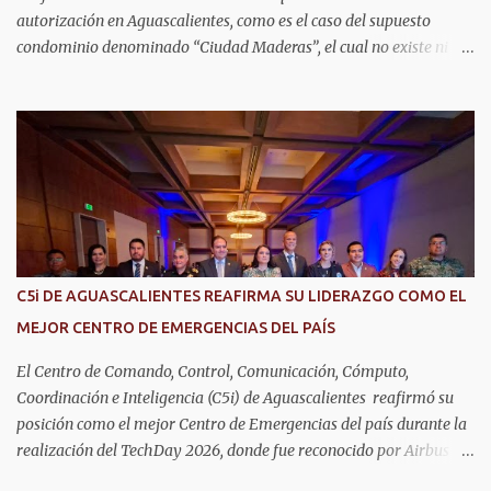
autorización en Aguascalientes, como es el caso del supuesto
condominio denominado “Ciudad Maderas”, el cual no existe ni
está autorizado dentro del municipio ni del estado, así lo señaló
Óscar Tristán Rodríguez Godoy, secretario de Desarrollo Urbano
Municipal. Explicó que dicho desarrollo corresponde a otro
estado, específicamente Jalisco, por lo que la promoción de
“terrenos en Aguascalientes” bajo ese nombre distorsiona la
información y puede inducir a error a las personas interesadas en
adquirir un inmueble. "Hay unos anuncios que anuncian
desarrollos que como Ciudad Maderas, ese desarrollo no está
autorizado ni existe en Aguascalientes, es en Jalisco, entonces luego
C5i DE AGUASCALIENTES REAFIRMA SU LIDERAZGO COMO EL
se distorsiona la información, ‘terrenos en Aguascalientes’, no, aquí
MEJOR CENTRO DE EMERGENCIAS DEL PAÍS
no hay ningún desarrollo autorizado con ese nombre y tengo
entendido que está en Jalisco", dijo. En este sen...
El Centro de Comando, Control, Comunicación, Cómputo,
Coordinación e Inteligencia (C5i) de Aguascalientes reafirmó su
posición como el mejor Centro de Emergencias del país durante la
realización del TechDay 2026, donde fue reconocido por Airbus
Public Safety and Security México por su liderazgo en la