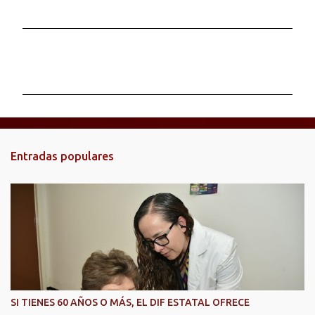
C
o
m
e
n
t
Entradas populares
a
r
i
o
s
SI TIENES 60 AÑOS O MÁS, EL DIF ESTATAL OFRECE