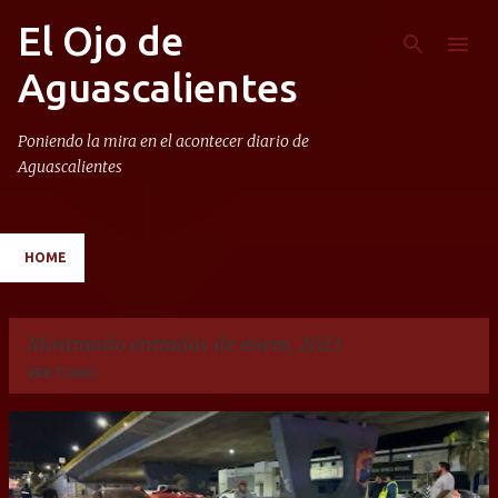
El Ojo de
Ir al contenido principal
Aguascalientes
Poniendo la mira en el acontecer diario de
Aguascalientes
HOME
Mostrando entradas de enero, 2023
VER TODO
E
n