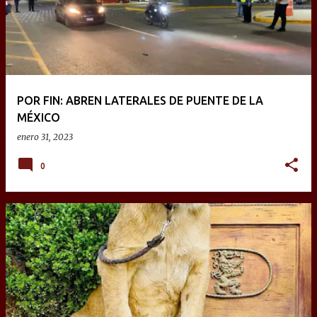
t
r
a
d
a
POR FIN: ABREN LATERALES DE PUENTE DE LA
s
MÉXICO
enero 31, 2023
0