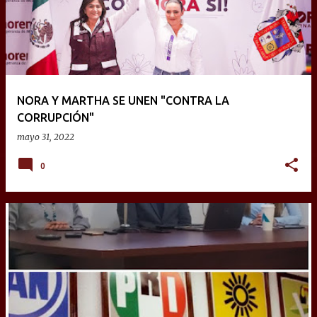
t
r
a
d
a
NORA Y MARTHA SE UNEN "CONTRA LA
s
CORRUPCIÓN"
mayo 31, 2022
0