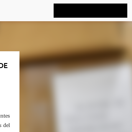
DE
antes
s del