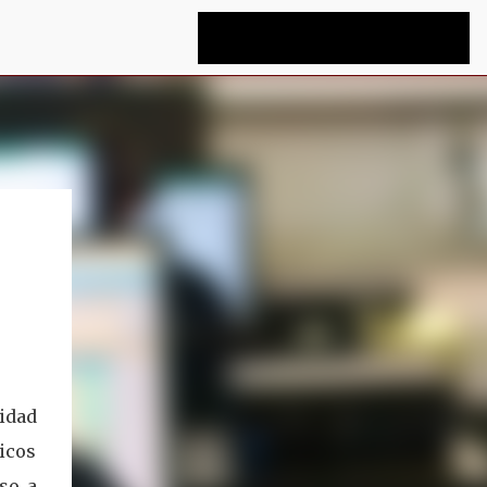
idad
icos
so a