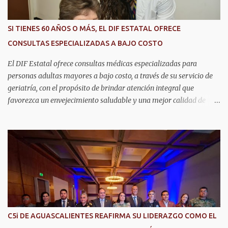
SI TIENES 60 AÑOS O MÁS, EL DIF ESTATAL OFRECE
CONSULTAS ESPECIALIZADAS A BAJO COSTO
El DIF Estatal ofrece consultas médicas especializadas para
personas adultas mayores a bajo costo, a través de su servicio de
geriatría, con el propósito de brindar atención integral que
favorezca un envejecimiento saludable y una mejor calidad de
vida. Aurora Jiménez Esquivel, primera voluntaria y presidenta del
DIF Estatal, informó que la consulta de geriatría se enfoca
fundamentalmente en la prevención, el diagnóstico y tratamiento
de las enfermedades más comunes en las personas mayores de 60
años, como diabetes, hipertensión, deterioro cognitivo y
alzhéimer, entre otros padecimientos. "Nuestros adultos mayores
son el corazón de muchas familias y merecen todo nuestro respeto,
cuidado y reconocimiento; por eso, en el DIF Estatal impulsamos
servicios que les ayuden a cuidar su salud y a vivir esta etapa con
C5i DE AGUASCALIENTES REAFIRMA SU LIDERAZGO COMO EL
la atención y el acompañamiento que necesitan", señaló la