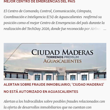
MEJOR CENTRO DE EMERGENCIAS DEL PAÍS
presidenta del DIF Estatal. Para acceder al servicio, las y los
interesados deben acudir a la Dirección de Servi...
El Centro de Comando, Control, Comunicación, Cómputo,
Coordinación e Inteligencia (C5i) de Aguascalientes reafirmó su
posición como el mejor Centro de Emergencias del país durante la
realización del TechDay 2026, donde fue reconocido por Airbus
Public Safety and Security México por su liderazgo en la
implementación de tecnología e innovación aplicada a la
seguridad pública y la atención de emergencias. Este encuentro
reunió a autoridades, especialistas nacionales e internacionales y
representantes de instituciones de seguridad para intercambiar
conocimientos y conocer las tendencias más avanzadas en la
materia. La titular del C5i, Michelle Olmos Álvarez, señaló que este
reconocimiento es resultado de la capacidad operativa, la
infraestructura tecnológica de vanguardia y los modelos
ALERTAN SOBRE FRAUDE INMOBILIARIO; 'CIUDAD MADERAS'
innovadores de coordinación institucional que distinguen al C5i de
NO ESTÁ AUTORIZADO EN AGUASCALIENTES
Aguascalientes, posicionándose como un referente nacional en
materia de atención de emergencias. "Bajo el liderazgo de la
Alertan a los hidrocálidos sobre posibles fraudes relacionados con
goberna...
la oferta de desarrollos inmobiliarios que no cuentan con