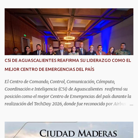
a
r
i
o
s
C5i DE AGUASCALIENTES REAFIRMA SU LIDERAZGO COMO EL
MEJOR CENTRO DE EMERGENCIAS DEL PAÍS
El Centro de Comando, Control, Comunicación, Cómputo,
Coordinación e Inteligencia (C5i) de Aguascalientes reafirmó su
posición como el mejor Centro de Emergencias del país durante la
realización del TechDay 2026, donde fue reconocido por Airbus
Public Safety and Security México por su liderazgo en la
implementación de tecnología e innovación aplicada a la
seguridad pública y la atención de emergencias. Este encuentro
reunió a autoridades, especialistas nacionales e internacionales y