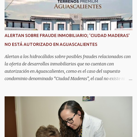
representantes de instituciones de seguridad para intercambiar
conocimientos y conocer las tendencias más avanzadas en la
materia. La titular del C5i, Michelle Olmos Álvarez, señaló que este
reconocimiento es resultado de la capacidad operativa, la
infraestructura tecnológica de vanguardia y los modelos
ALERTAN SOBRE FRAUDE INMOBILIARIO; 'CIUDAD MADERAS'
innovadores de coordinación institucional que distinguen al C5i de
NO ESTÁ AUTORIZADO EN AGUASCALIENTES
Aguascalientes, posicionándose como un referente nacional en
materia de atención de emergencias. "Bajo el liderazgo de la
Alertan a los hidrocálidos sobre posibles fraudes relacionados con
goberna...
la oferta de desarrollos inmobiliarios que no cuentan con
autorización en Aguascalientes, como es el caso del supuesto
condominio denominado “Ciudad Maderas”, el cual no existe ni
está autorizado dentro del municipio ni del estado, así lo señaló
Óscar Tristán Rodríguez Godoy, secretario de Desarrollo Urbano
Municipal. Explicó que dicho desarrollo corresponde a otro
estado, específicamente Jalisco, por lo que la promoción de
“terrenos en Aguascalientes” bajo ese nombre distorsiona la
información y puede inducir a error a las personas interesadas en
adquirir un inmueble. "Hay unos anuncios que anuncian